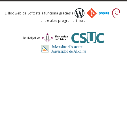
Què proposeu?
El lloc web de Softcatalà funciona gràcies a
entre altre programari lliure.
Comentari *
Hostatjat a:
ENVIA