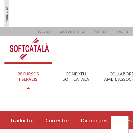
Notícies
Esdeveniments
Premsa
Fòrums
RECURSOS
CONEIXEU
COL·LABOR
I SERVEIS
SOFTCATALÀ
AMB L'ASSOCI
Traductor
Corrector
Diccionaris
Eines