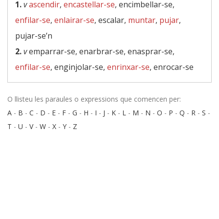
1.
v
ascendir
,
encastellar-se
, encimbellar-se,
enfilar-se
,
enlairar-se
, escalar,
muntar
,
pujar
,
pujar-se’n
2.
v
emparrar-se, enarbrar-se, enasprar-se,
enfilar-se
, enginjolar-se,
enrinxar-se
, enrocar-se
O llisteu les paraules o expressions que comencen per:
A
-
B
-
C
-
D
-
E
-
F
-
G
-
H
-
I
-
J
-
K
-
L
-
M
-
N
-
O
-
P
-
Q
-
R
-
S
-
T
-
U
-
V
-
W
-
X
-
Y
-
Z