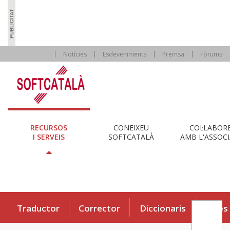
Notícies
Esdeveniments
Premsa
Fòrums
RECURSOS
CONEIXEU
COL·LABOR
I SERVEIS
SOFTCATALÀ
AMB L'ASSOCI
Traductor
Corrector
Diccionaris
Eines