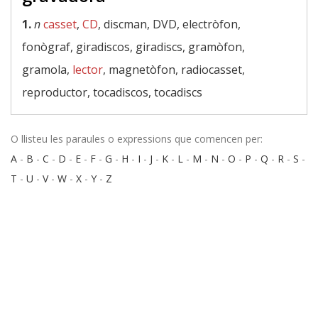
1.
n
casset
,
CD
, discman, DVD, electròfon,
fonògraf, giradiscos, giradiscs, gramòfon,
gramola,
lector
, magnetòfon, radiocasset,
reproductor, tocadiscos, tocadiscs
O llisteu les paraules o expressions que comencen per:
A
-
B
-
C
-
D
-
E
-
F
-
G
-
H
-
I
-
J
-
K
-
L
-
M
-
N
-
O
-
P
-
Q
-
R
-
S
-
T
-
U
-
V
-
W
-
X
-
Y
-
Z