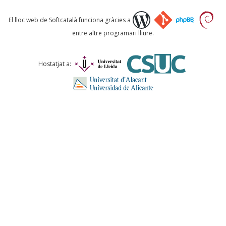
Què proposeu?
El lloc web de Softcatalà funciona gràcies a
entre altre programari lliure.
Comentari *
Hostatjat a:
ENVIA