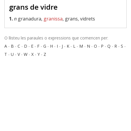
grans de vidre
1.
n
granadura,
granissa
, grans, vidrets
O llisteu les paraules o expressions que comencen per:
A
-
B
-
C
-
D
-
E
-
F
-
G
-
H
-
I
-
J
-
K
-
L
-
M
-
N
-
O
-
P
-
Q
-
R
-
S
-
T
-
U
-
V
-
W
-
X
-
Y
-
Z