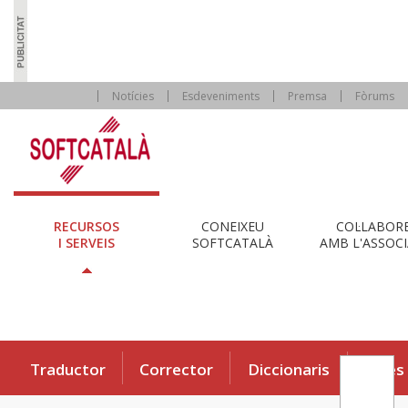
Notícies
Esdeveniments
Premsa
Fòrums
RECURSOS
CONEIXEU
COL·LABOR
I SERVEIS
SOFTCATALÀ
AMB L'ASSOCI
Traductor
Corrector
Diccionaris
Eines