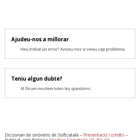
Ajudeu-nos a millorar
Heu trobat un error? Aviseu-nos si veieu cap problema.
Teniu algun dubte?
Al fòrum resolem totes les qüestions.
Diccionari de sinònims de Softcatalà –
Presentació i crèdits
–
Publicat amb llicència
Creative Commons CC-BY 4.0