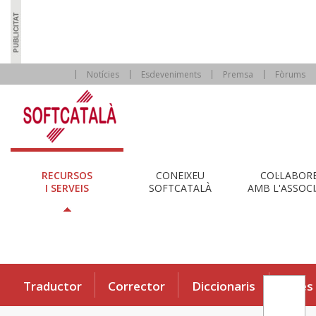
Notícies
Esdeveniments
Premsa
Fòrums
RECURSOS
CONEIXEU
COL·LABOR
I SERVEIS
SOFTCATALÀ
AMB L'ASSOCI
Traductor
Corrector
Diccionaris
Eines