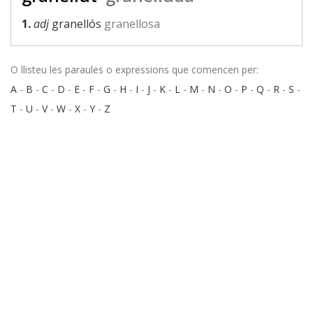
1.
adj
granellós
granellosa
O llisteu les paraules o expressions que comencen per:
A
-
B
-
C
-
D
-
E
-
F
-
G
-
H
-
I
-
J
-
K
-
L
-
M
-
N
-
O
-
P
-
Q
-
R
-
S
-
T
-
U
-
V
-
W
-
X
-
Y
-
Z