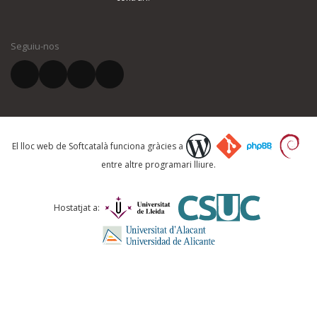
El vostre nom *
Seguiu-nos
El vostre correu electrònic *
Què proposeu?
El lloc web de Softcatalà funciona gràcies a
entre altre programari lliure.
Comentari *
Hostatjat a: