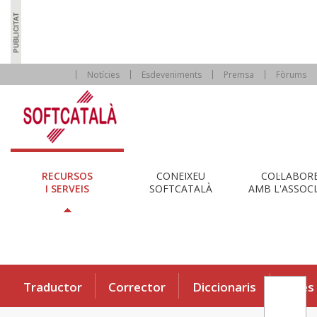
Notícies
Esdeveniments
Premsa
Fòrums
RECURSOS
CONEIXEU
COL·LABOR
I SERVEIS
SOFTCATALÀ
AMB L'ASSOCI
Traductor
Corrector
Diccionaris
Eines