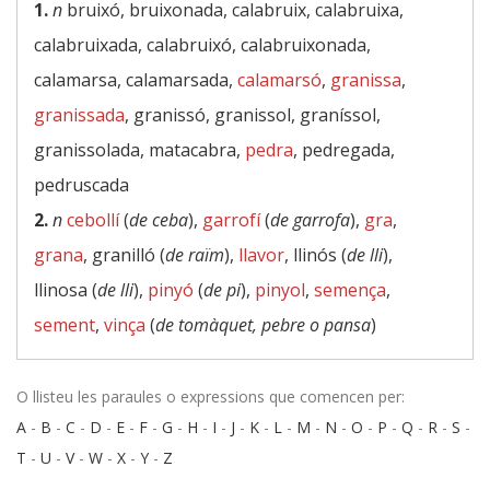
1.
n
bruixó, bruixonada, calabruix, calabruixa,
calabruixada, calabruixó, calabruixonada,
calamarsa, calamarsada,
calamarsó
,
granissa
,
granissada
, granissó, granissol, graníssol,
granissolada, matacabra,
pedra
, pedregada,
pedruscada
2.
n
cebollí
(
de ceba
),
garrofí
(
de garrofa
),
gra
,
grana
, granilló (
de raïm
),
llavor
, llinós (
de lli
),
llinosa (
de lli
),
pinyó
(
de pi
),
pinyol
,
semença
,
sement
,
vinça
(
de tomàquet, pebre o pansa
)
O llisteu les paraules o expressions que comencen per:
A
-
B
-
C
-
D
-
E
-
F
-
G
-
H
-
I
-
J
-
K
-
L
-
M
-
N
-
O
-
P
-
Q
-
R
-
S
-
T
-
U
-
V
-
W
-
X
-
Y
-
Z