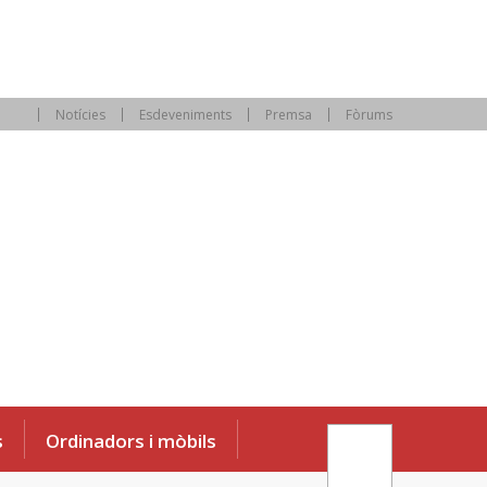
Notícies
Esdeveniments
Premsa
Fòrums
s
Ordinadors i mòbils