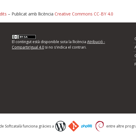
dits
– Publicat amb llicència
Creative Commons CC-BY 4.0
nformeu d'errors
El contingut està disponible sota la llicència
Atribució -
CompartirIgual 4.0
si no s'indica el contrari.
mps següents i descriviu quina és la millora que
 de Softcatalà funciona gràcies a
entre altre progra