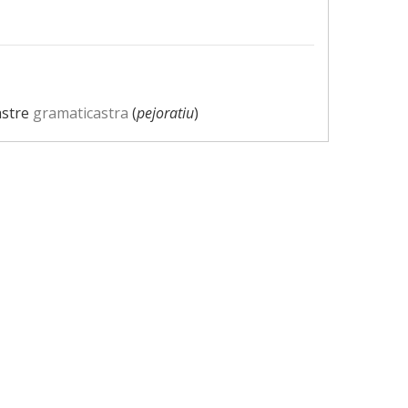
astre
gramaticastra
(
pejoratiu
)