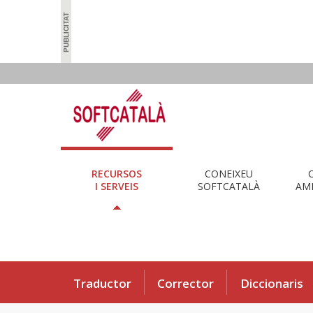
RECURSOS
CONEIXEU
I SERVEIS
SOFTCATALÀ
AMB
Traductor
Corrector
Diccionaris