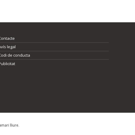
Contacte
Avís legal
Codi de conducta
Publicitat
mari lliure.