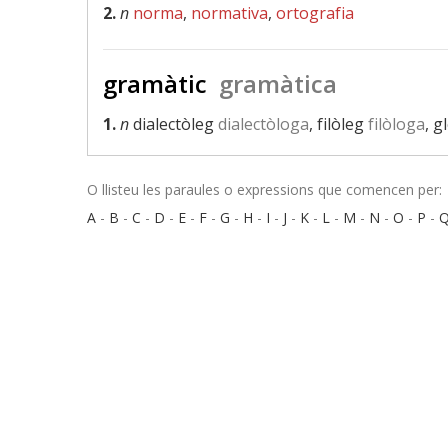
2.
n
norma
,
normativa
,
ortografia
gramàtic
gramàtica
1.
n
dialectòleg
dialectòloga
, filòleg
filòloga
, g
O llisteu les paraules o expressions que comencen per:
A
-
B
-
C
-
D
-
E
-
F
-
G
-
H
-
I
-
J
-
K
-
L
-
M
-
N
-
O
-
P
-