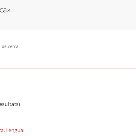
ica»
ó de cerca.
resultats)
ca
,
llengua