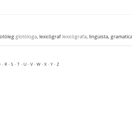
lotòleg
glotòloga
, lexicògraf
lexicògrafa
, lingüista, gramatic
Q
-
R
-
S
-
T
-
U
-
V
-
W
-
X
-
Y
-
Z