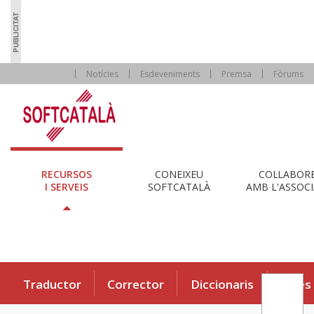
Notícies
Esdeveniments
Premsa
Fòrums
RECURSOS
CONEIXEU
COL·LABOR
I SERVEIS
SOFTCATALÀ
AMB L'ASSOCI
Traductor
Corrector
Diccionaris
Eines