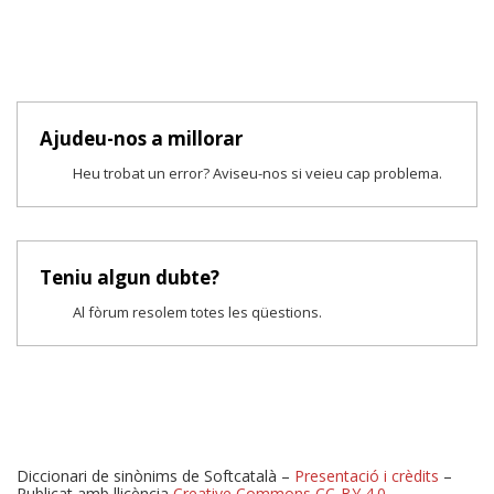
Ajudeu-nos a millorar
Heu trobat un error? Aviseu-nos si veieu cap problema.
Teniu algun dubte?
Al fòrum resolem totes les qüestions.
Diccionari de sinònims de Softcatalà –
Presentació i crèdits
–
Publicat amb llicència
Creative Commons CC-BY 4.0