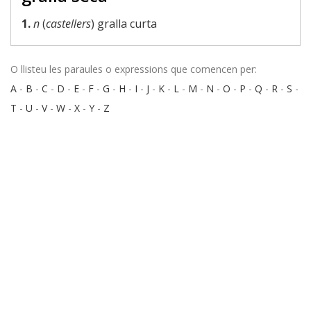
1.
n
(
castellers
) gralla curta
O llisteu les paraules o expressions que comencen per:
A
-
B
-
C
-
D
-
E
-
F
-
G
-
H
-
I
-
J
-
K
-
L
-
M
-
N
-
O
-
P
-
Q
-
R
-
S
-
T
-
U
-
V
-
W
-
X
-
Y
-
Z