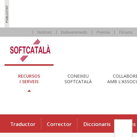
Notícies
Esdeveniments
Premsa
Fòrums
RECURSOS
CONEIXEU
COL·LABOR
I SERVEIS
SOFTCATALÀ
AMB L'ASSOCI
Traductor
Corrector
Diccionaris
Eines