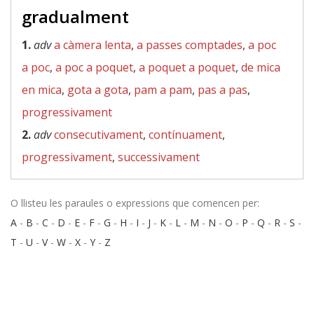
gradualment
1.
adv
a càmera lenta
,
a passes comptades
,
a poc
a poc
,
a poc a poquet
,
a poquet a poquet
,
de mica
en mica
,
gota a gota
,
pam a pam
,
pas a pas
,
progressivament
2.
adv
consecutivament
,
contínuament
,
progressivament
,
successivament
O llisteu les paraules o expressions que comencen per:
A
-
B
-
C
-
D
-
E
-
F
-
G
-
H
-
I
-
J
-
K
-
L
-
M
-
N
-
O
-
P
-
Q
-
R
-
S
-
T
-
U
-
V
-
W
-
X
-
Y
-
Z