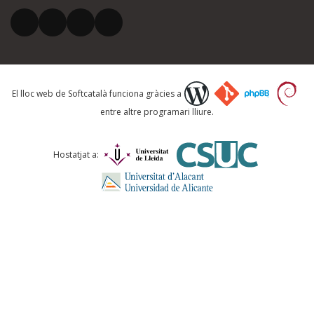
El vostre correu electrònic *
Què proposeu?
El lloc web de Softcatalà funciona gràcies a
entre altre programari lliure.
Comentari *
Hostatjat a:
ENVIA