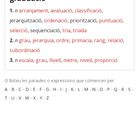
1.
n
arranjament
,
avaluació
,
classificació
,
jerarquització,
ordenació
, priorització,
puntuació
,
selecció
, seqüenciació,
tria
,
triada
2.
n
grau
,
jerarquia
,
ordre
,
primacia
,
rang
,
relació
,
subordinació
3.
n
escala
,
grau
,
llivell
,
metre
,
nivell
,
proporció
O llisteu les paraules o expressions que comencen per:
A
-
B
-
C
-
D
-
E
-
F
-
G
-
H
-
I
-
J
-
K
-
L
-
M
-
N
-
O
-
P
-
Q
-
R
-
S
-
T
-
U
-
V
-
W
-
X
-
Y
-
Z