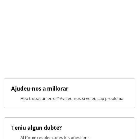
Ajudeu-nos a millorar
Heu trobat un error? Aviseu-nos si veieu cap problema.
Teniu algun dubte?
Al fòrum resolem totes les qüestions.