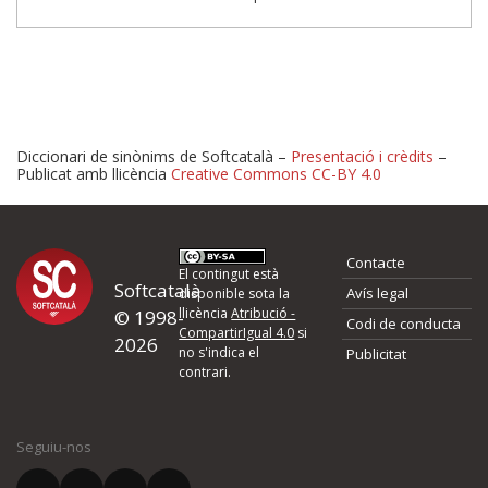
Diccionari de sinònims de Softcatalà –
Presentació i crèdits
–
Publicat amb llicència
Creative Commons CC-BY 4.0
Proposeu-nos millores o 
Contacte
d'errors
El contingut està
Softcatalà
Avís legal
disponible sota la
llicència
Atribució -
© 1998-
Codi de conducta
Si heu trobat un error o voleu proposar alguna millora, ompliu els ca
CompartirIgual 4.0
si
2026
quina és la millora que proposeu o l'error del qual voleu informar-no
no s'indica el
Publicitat
contrari.
El vostre nom *
Seguiu-nos