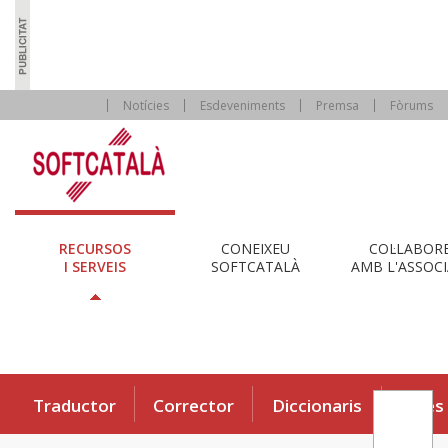
Notícies
Esdeveniments
Premsa
Fòrums
RECURSOS
CONEIXEU
COL·LABOR
I SERVEIS
SOFTCATALÀ
AMB L'ASSOCI
Traductor
Corrector
Diccionaris
Eines