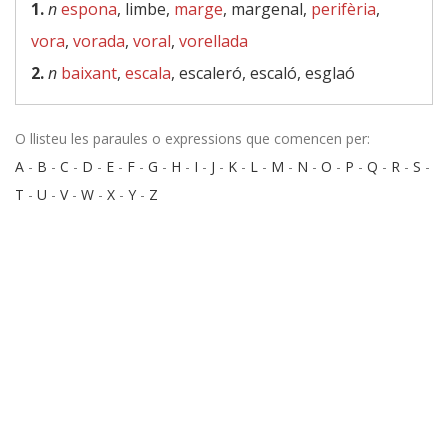
1.
n
espona
, limbe,
marge
, margenal,
perifèria
,
vora
,
vorada
,
voral
,
vorellada
2.
n
baixant
,
escala
, escaleró, escaló, esglaó
O llisteu les paraules o expressions que comencen per:
A
-
B
-
C
-
D
-
E
-
F
-
G
-
H
-
I
-
J
-
K
-
L
-
M
-
N
-
O
-
P
-
Q
-
R
-
S
-
T
-
U
-
V
-
W
-
X
-
Y
-
Z