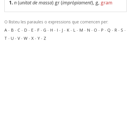
1.
n
(
unitat de massa
) gr (
impròpiament
), g,
gram
O llisteu les paraules o expressions que comencen per:
A
-
B
-
C
-
D
-
E
-
F
-
G
-
H
-
I
-
J
-
K
-
L
-
M
-
N
-
O
-
P
-
Q
-
R
-
S
-
T
-
U
-
V
-
W
-
X
-
Y
-
Z