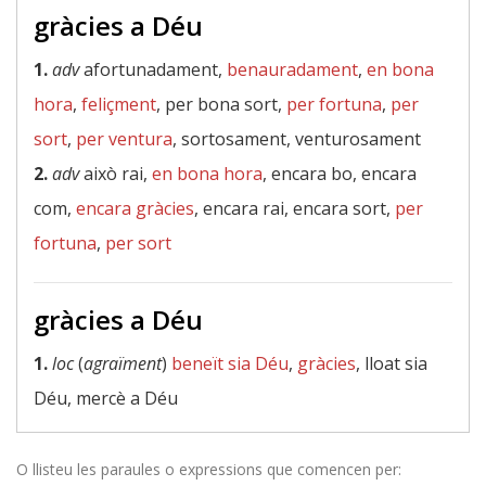
gràcies a Déu
1.
adv
afortunadament,
benauradament
,
en bona
hora
,
feliçment
, per bona sort,
per fortuna
,
per
sort
,
per ventura
, sortosament, venturosament
2.
adv
això rai,
en bona hora
, encara bo, encara
com,
encara gràcies
, encara rai, encara sort,
per
fortuna
,
per sort
gràcies a Déu
1.
loc
(
agraïment
)
beneït sia Déu
,
gràcies
, lloat sia
Déu, mercè a Déu
O llisteu les paraules o expressions que comencen per: