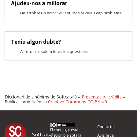
Ajudeu-nos a millorar
Heu trobat un error? Aviseu-nos si veieu cap problema.
Teniu algun dubte?
Al fòrum resolem totes les qüestions.
Diccionari de sinònims de Softcatalà –
Presentació i crèdits
–
Publicat amb llicència
Creative Commons CC-BY 4.0
Proposeu-nos millores o 
Contacte
d'errors
El contingut està
Softcatalà
Avís legal
disponible sota la