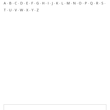
A
-
B
-
C
-
D
-
E
-
F
-
G
-
H
-
I
-
J
-
K
-
L
-
M
-
N
-
O
-
P
-
Q
-
R
-
S
-
T
-
U
-
V
-
W
-
X
-
Y
-
Z