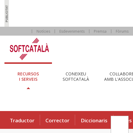
Notícies
Esdeveniments
Premsa
Fòrums
RECURSOS
CONEIXEU
COL·LABOR
I SERVEIS
SOFTCATALÀ
AMB L'ASSOCI
Traductor
Corrector
Diccionaris
Eines