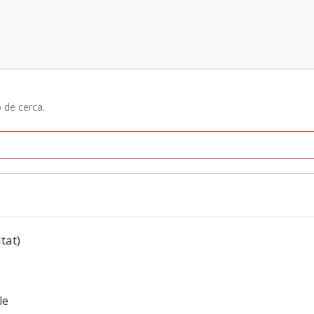
ó de cerca.
ltat)
le