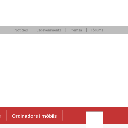
Notícies
Esdeveniments
Premsa
Fòrums
s
Ordinadors i mòbils