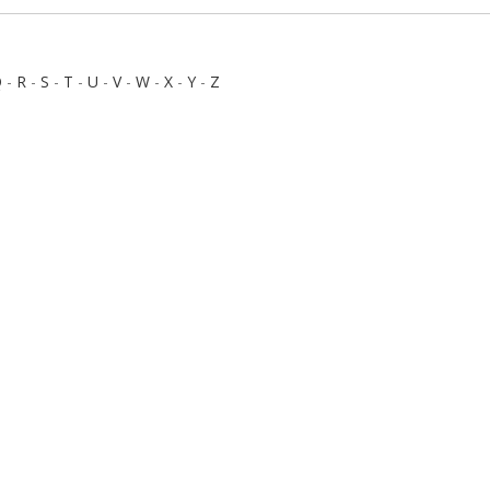
Q
-
R
-
S
-
T
-
U
-
V
-
W
-
X
-
Y
-
Z