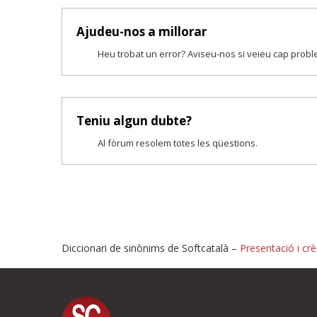
Ajudeu-nos a millorar
Heu trobat un error? Aviseu-nos si veieu cap prob
Teniu algun dubte?
Al fòrum resolem totes les qüestions.
Diccionari de sinònims de Softcatalà –
Presentació i crè
Proposeu-nos millores o i