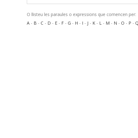
O llisteu les paraules o expressions que comencen per:
A
-
B
-
C
-
D
-
E
-
F
-
G
-
H
-
I
-
J
-
K
-
L
-
M
-
N
-
O
-
P
-