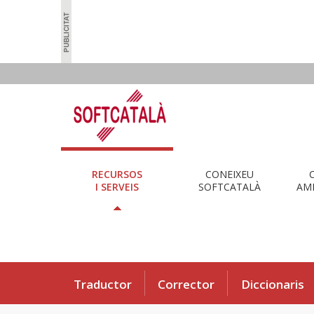
RECURSOS
CONEIXEU
I SERVEIS
SOFTCATALÀ
AMB
Traductor
Corrector
Diccionaris