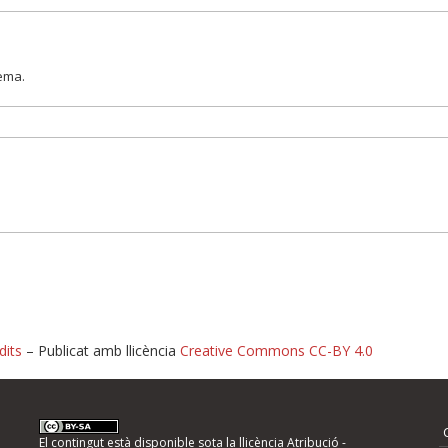
lema.
dits
– Publicat amb llicència
Creative Commons CC-BY 4.0
nformeu d'errors
El contingut està disponible sota la llicència
Atribució -