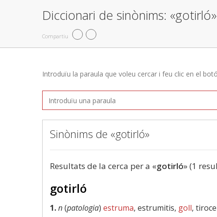
Diccionari de sinònims: «gotirló»
Compartiu
Introduïu la paraula que voleu cercar i feu clic en el bot
Sinònims de «gotirló»
Resultats de la cerca per a «
gotirló
» (1 resu
gotirló
1.
n
(
patologia
)
estruma
, estrumitis,
goll
, tiroce