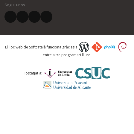
Seguiu-nos
El vostre correu electrònic *
Què proposeu?
El lloc web de Softcatalà funciona gràcies a
entre altre programari lliure.
Comentari *
Hostatjat a: