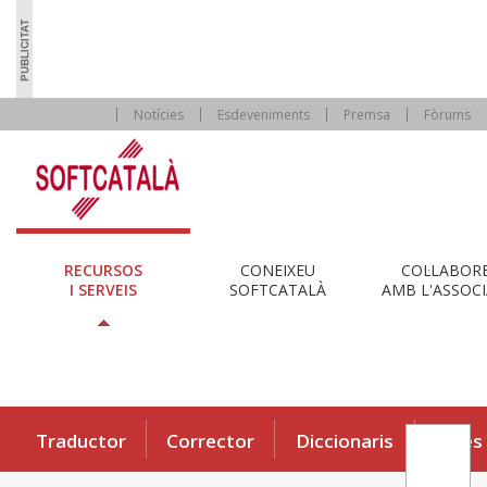
Notícies
Esdeveniments
Premsa
Fòrums
RECURSOS
CONEIXEU
COL·LABOR
I SERVEIS
SOFTCATALÀ
AMB L'ASSOCI
Traductor
Corrector
Diccionaris
Eines