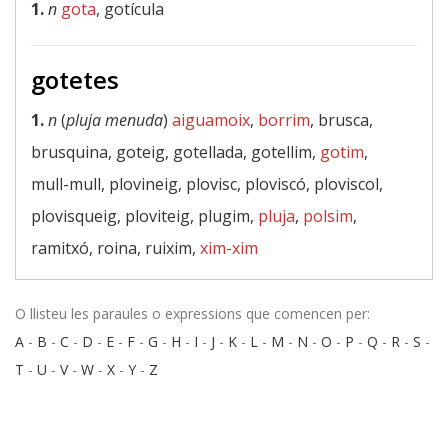
1.
n
gota
, gotícula
gotetes
1.
n
(
pluja menuda
)
aiguamoix
,
borrim
, brusca,
brusquina, goteig, gotellada, gotellim,
gotim
,
mull-mull, plovineig, plovisc, ploviscó, ploviscol,
plovisqueig, ploviteig, plugim,
pluja
,
polsim
,
ramitxó, roina, ruixim,
xim-xim
O llisteu les paraules o expressions que comencen per:
A
-
B
-
C
-
D
-
E
-
F
-
G
-
H
-
I
-
J
-
K
-
L
-
M
-
N
-
O
-
P
-
Q
-
R
-
S
-
T
-
U
-
V
-
W
-
X
-
Y
-
Z