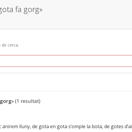
gota fa gorg»
ó de cerca.
 gorg
» (1 resultat)
c anirem lluny, de gota en gota s’omple la bota, de gotes d’a