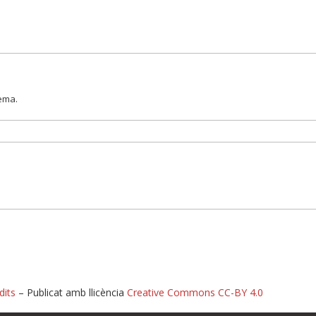
lema.
dits
– Publicat amb llicència
Creative Commons CC-BY 4.0