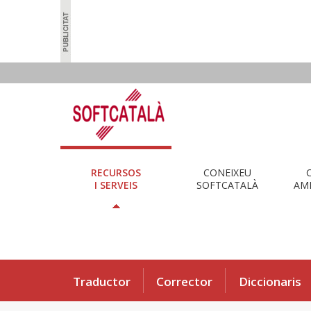
RECURSOS
CONEIXEU
I SERVEIS
SOFTCATALÀ
AMB
Traductor
Corrector
Diccionaris