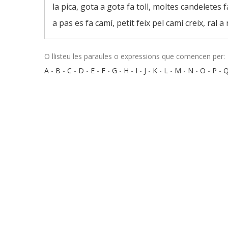
la pica, gota a gota fa toll, moltes candeletes
a pas es fa camí, petit feix pel camí creix, ral a 
O llisteu les paraules o expressions que comencen per:
A
-
B
-
C
-
D
-
E
-
F
-
G
-
H
-
I
-
J
-
K
-
L
-
M
-
N
-
O
-
P
-