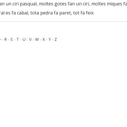
 fan un ciri pasqual, moltes gotes fan un ciri, moltes miques
ral es fa cabal, tota pedra fa paret, tot fa feix
Q
-
R
-
S
-
T
-
U
-
V
-
W
-
X
-
Y
-
Z