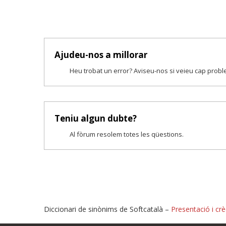
Ajudeu-nos a millorar
Heu trobat un error? Aviseu-nos si veieu cap prob
Teniu algun dubte?
Al fòrum resolem totes les qüestions.
Diccionari de sinònims de Softcatalà –
Presentació i crè