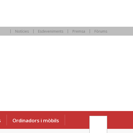
Notícies
Esdeveniments
Premsa
Fòrums
s
Ordinadors i mòbils