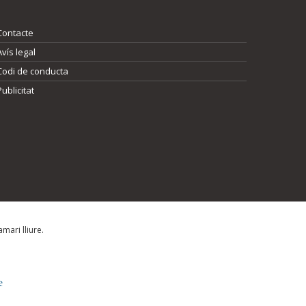
Contacte
Avís legal
Codi de conducta
Publicitat
mari lliure.