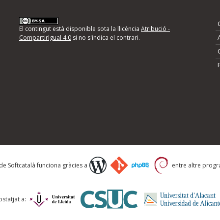
nformeu d'errors
El contingut està disponible sota la llicència
Atribució -
CompartirIgual 4.0
si no s'indica el contrari.
mps següents i descriviu quina és la millora que
 de Softcatalà funciona gràcies a
entre altre progra
statjat a: