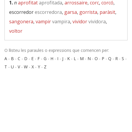
1.
n
aprofitat
aprofitada
,
arrossaire
,
corc
,
corcó
,
escorredor
escorredora
,
garsa
,
gorrista
,
paràsit
,
sangonera
,
vampir
vampira
,
vividor
vividora
,
voltor
O llisteu les paraules o expressions que comencen per:
A
-
B
-
C
-
D
-
E
-
F
-
G
-
H
-
I
-
J
-
K
-
L
-
M
-
N
-
O
-
P
-
Q
-
R
-
S
-
T
-
U
-
V
-
W
-
X
-
Y
-
Z