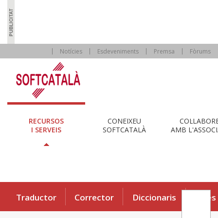
Notícies
Esdeveniments
Premsa
Fòrums
RECURSOS
CONEIXEU
COL·LABOR
I SERVEIS
SOFTCATALÀ
AMB L'ASSOCI
Traductor
Corrector
Diccionaris
Eines