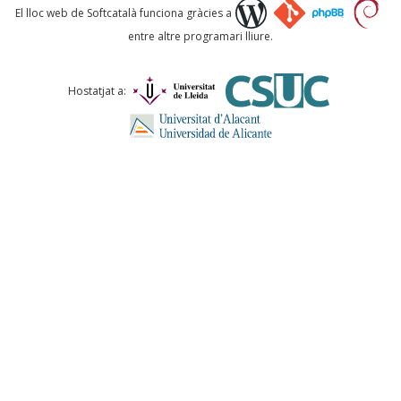
Què proposeu?
El lloc web de Softcatalà funciona gràcies a
entre altre programari lliure.
Comentari *
Hostatjat a:
ENVIA