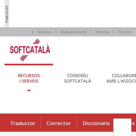
Notícies
Esdeveniments
Premsa
Fòrums
RECURSOS
CONEIXEU
COL·LABOR
I SERVEIS
SOFTCATALÀ
AMB L'ASSOCI
Traductor
Corrector
Diccionaris
Eines