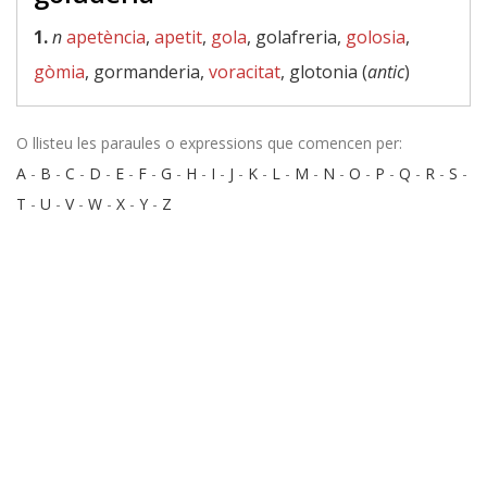
1.
n
apetència
,
apetit
,
gola
, golafreria,
golosia
,
gòmia
, gormanderia,
voracitat
, glotonia (
antic
)
O llisteu les paraules o expressions que comencen per:
A
-
B
-
C
-
D
-
E
-
F
-
G
-
H
-
I
-
J
-
K
-
L
-
M
-
N
-
O
-
P
-
Q
-
R
-
S
-
T
-
U
-
V
-
W
-
X
-
Y
-
Z