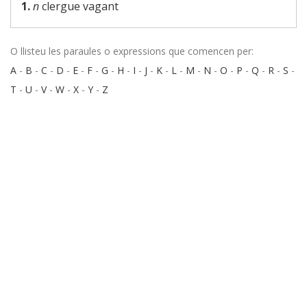
1.
n
clergue vagant
O llisteu les paraules o expressions que comencen per:
A
-
B
-
C
-
D
-
E
-
F
-
G
-
H
-
I
-
J
-
K
-
L
-
M
-
N
-
O
-
P
-
Q
-
R
-
S
-
T
-
U
-
V
-
W
-
X
-
Y
-
Z