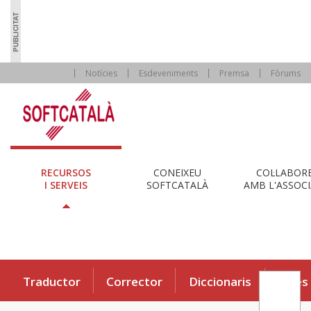
Notícies
Esdeveniments
Premsa
Fòrums
RECURSOS
CONEIXEU
COL·LABOR
I SERVEIS
SOFTCATALÀ
AMB L'ASSOCI
Traductor
Corrector
Diccionaris
Eines