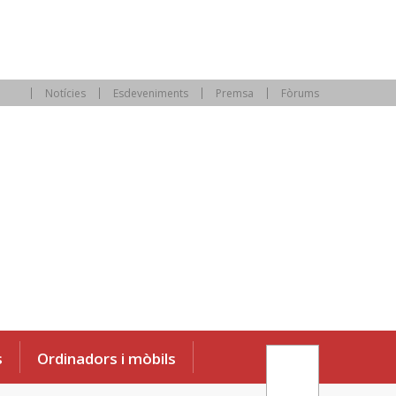
Notícies
Esdeveniments
Premsa
Fòrums
s
Ordinadors i mòbils