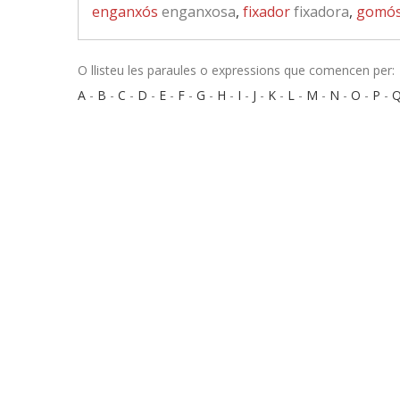
enganxós
enganxosa
,
fixador
fixadora
,
gomó
O llisteu les paraules o expressions que comencen per:
A
-
B
-
C
-
D
-
E
-
F
-
G
-
H
-
I
-
J
-
K
-
L
-
M
-
N
-
O
-
P
-