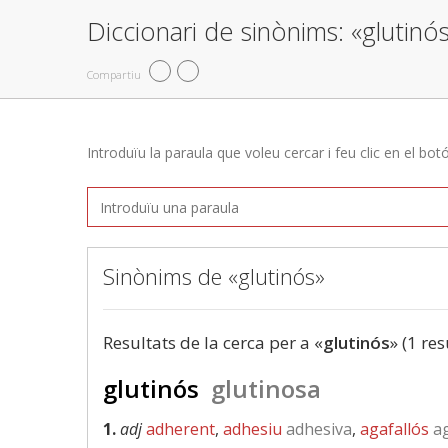
Diccionari de sinònims: «glutinó
Compartiu
Introduïu la paraula que voleu cercar i feu clic en el bot
Sinònims de «glutinós»
Resultats de la cerca per a «
glutinós
» (1 res
glutinós
glutinosa
1.
adj
adherent
,
adhesiu
adhesiva
,
agafallós
ag