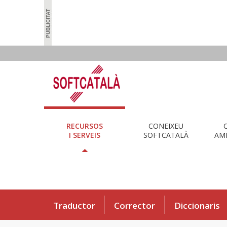
RECURSOS
CONEIXEU
I SERVEIS
SOFTCATALÀ
AMB
Traductor
Corrector
Diccionaris