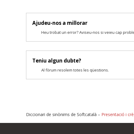
Ajudeu-nos a millorar
Heu trobat un error? Aviseu-nos si veieu cap prob
Teniu algun dubte?
Al fòrum resolem totes les qüestions.
Diccionari de sinònims de Softcatalà –
Presentació i crè