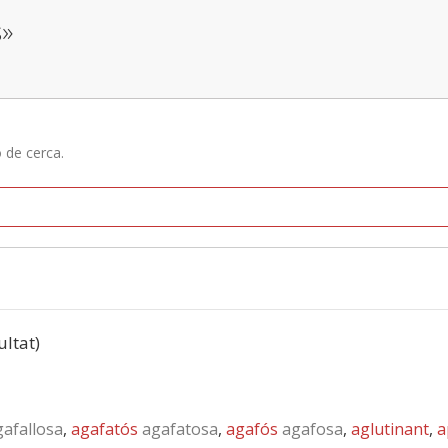
s»
ó de cerca.
ultat)
afallosa
,
agafatós
agafatosa
,
agafós
agafosa
,
aglutinant
,
a