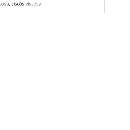
cosa
, viscós
viscosa