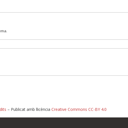
lema.
dits
– Publicat amb llicència
Creative Commons CC-BY 4.0