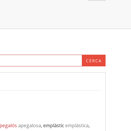
CERCA
pegalós
apegalosa
, emplàstic
emplàstica
,