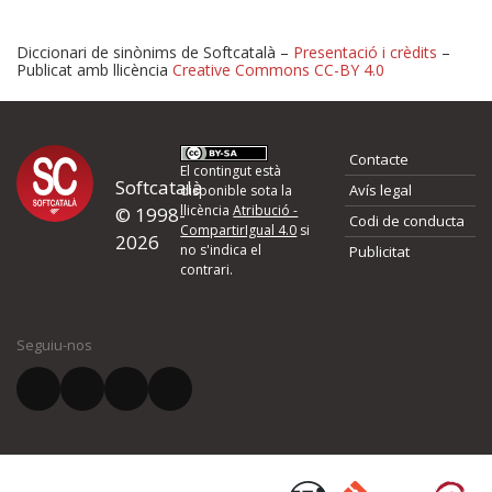
Diccionari de sinònims de Softcatalà –
Presentació i crèdits
–
Publicat amb llicència
Creative Commons CC-BY 4.0
Proposeu-nos millores o 
Contacte
d'errors
El contingut està
Softcatalà
Avís legal
disponible sota la
llicència
Atribució -
© 1998-
Codi de conducta
Si heu trobat un error o voleu proposar alguna millora, ompliu els ca
CompartirIgual 4.0
si
2026
quina és la millora que proposeu o l'error del qual voleu informar-no
no s'indica el
Publicitat
contrari.
El vostre nom *
Seguiu-nos
El vostre correu electrònic *