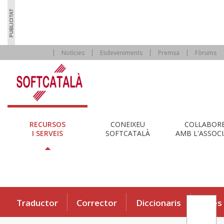
Notícies
Esdeveniments
Premsa
Fòrums
RECURSOS
CONEIXEU
COL·LABOR
I SERVEIS
SOFTCATALÀ
AMB L'ASSOCI
Traductor
Corrector
Diccionaris
Eines