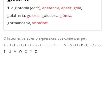
1.
n
glotonia (
antic
),
apetència
,
apetit
,
gola
,
golafreria,
golosia
, goluderia,
gòmia
,
gormanderia,
voracitat
O llisteu les paraules o expressions que comencen per:
A
-
B
-
C
-
D
-
E
-
F
-
G
-
H
-
I
-
J
-
K
-
L
-
M
-
N
-
O
-
P
-
Q
-
R
-
S
-
T
-
U
-
V
-
W
-
X
-
Y
-
Z