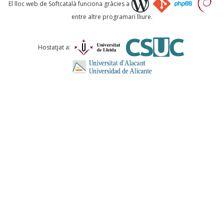
Què proposeu?
El lloc web de Softcatalà funciona gràcies a
entre altre programari lliure.
Comentari *
Hostatjat a:
ENVIA