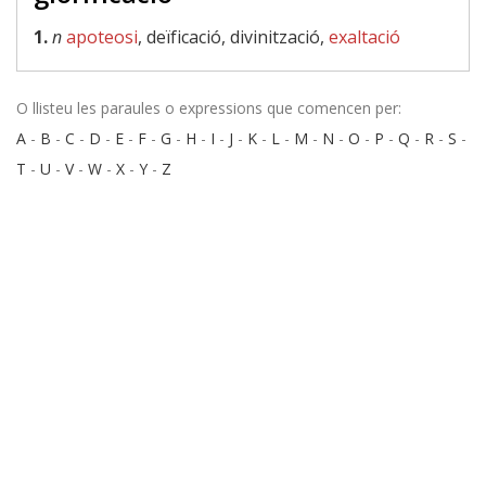
1.
n
apoteosi
, deïficació, divinització,
exaltació
O llisteu les paraules o expressions que comencen per:
A
-
B
-
C
-
D
-
E
-
F
-
G
-
H
-
I
-
J
-
K
-
L
-
M
-
N
-
O
-
P
-
Q
-
R
-
S
-
T
-
U
-
V
-
W
-
X
-
Y
-
Z