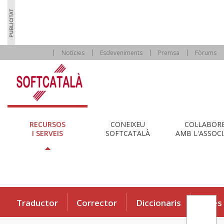
Notícies
Esdeveniments
Premsa
Fòrums
RECURSOS
CONEIXEU
COL·LABOR
I SERVEIS
SOFTCATALÀ
AMB L'ASSOCI
Traductor
Corrector
Diccionaris
Eines