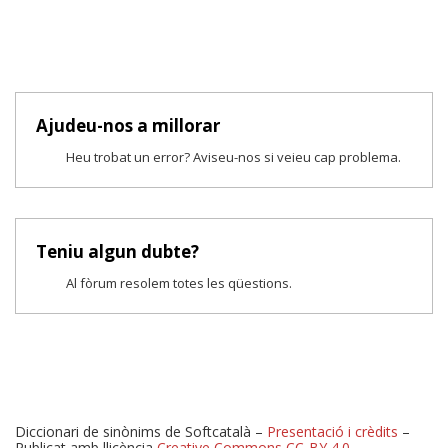
Ajudeu-nos a millorar
Heu trobat un error? Aviseu-nos si veieu cap problema.
Teniu algun dubte?
Al fòrum resolem totes les qüestions.
Diccionari de sinònims de Softcatalà –
Presentació i crèdits
–
Publicat amb llicència
Creative Commons CC-BY 4.0