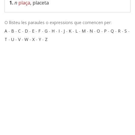
1.
n
plaça
, placeta
O llisteu les paraules o expressions que comencen per:
A
-
B
-
C
-
D
-
E
-
F
-
G
-
H
-
I
-
J
-
K
-
L
-
M
-
N
-
O
-
P
-
Q
-
R
-
S
-
T
-
U
-
V
-
W
-
X
-
Y
-
Z