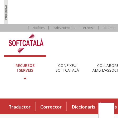
Notícies
Esdeveniments
Premsa
Fòrums
RECURSOS
CONEIXEU
COL·LABOR
I SERVEIS
SOFTCATALÀ
AMB L'ASSOCI
Traductor
Corrector
Diccionaris
Eines