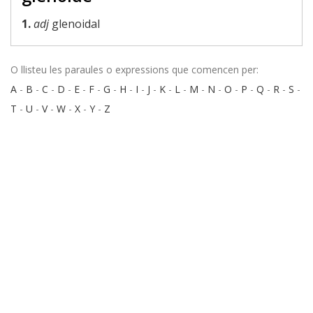
1.
adj
glenoidal
O llisteu les paraules o expressions que comencen per:
A
-
B
-
C
-
D
-
E
-
F
-
G
-
H
-
I
-
J
-
K
-
L
-
M
-
N
-
O
-
P
-
Q
-
R
-
S
-
T
-
U
-
V
-
W
-
X
-
Y
-
Z