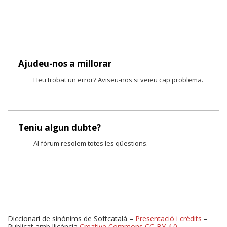
Ajudeu-nos a millorar
Heu trobat un error? Aviseu-nos si veieu cap problema.
Teniu algun dubte?
Al fòrum resolem totes les qüestions.
Diccionari de sinònims de Softcatalà –
Presentació i crèdits
–
Publicat amb llicència
Creative Commons CC-BY 4.0