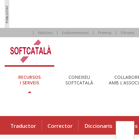
Notícies
Esdeveniments
Premsa
Fòrums
RECURSOS
CONEIXEU
COL·LABOR
I SERVEIS
SOFTCATALÀ
AMB L'ASSOCI
Traductor
Corrector
Diccionaris
Eines