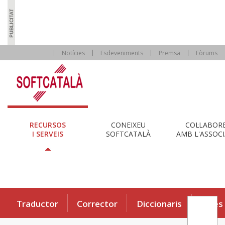
Notícies
Esdeveniments
Premsa
Fòrums
RECURSOS
CONEIXEU
COL·LABOR
I SERVEIS
SOFTCATALÀ
AMB L'ASSOCI
Traductor
Corrector
Diccionaris
Eines