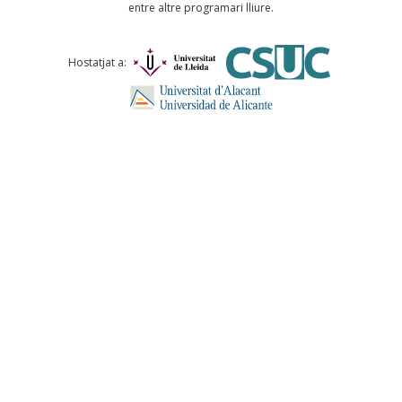
entre altre programari lliure.
Comentari *
Hostatjat a:
ENVIA