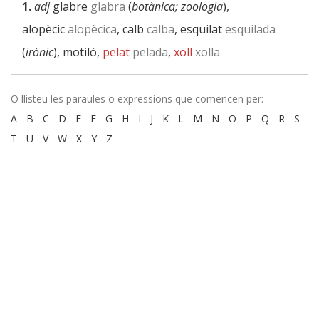
1.
adj
glabre
glabra
(
botànica; zoologia
),
alopècic
alopècica
, calb
calba
, esquilat
esquilada
(
irònic
), motiló,
pelat
pelada
,
xoll
xolla
O llisteu les paraules o expressions que comencen per:
A
-
B
-
C
-
D
-
E
-
F
-
G
-
H
-
I
-
J
-
K
-
L
-
M
-
N
-
O
-
P
-
Q
-
R
-
S
-
T
-
U
-
V
-
W
-
X
-
Y
-
Z