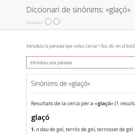
Diccionari de sinònims: «glaçó»
Compartiu
Introduïu la paraula que voleu cercar i feu clic en el bot
Sinònims de «glaçó»
Resultats de la cerca per a «
glaçó
» (1 result
glaçó
1.
n
dau de gel, terròs de gel, terrosset de gel