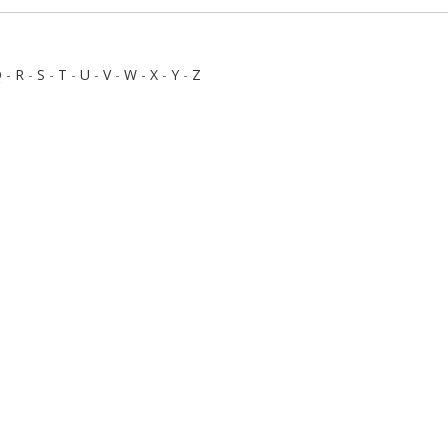
Q
-
R
-
S
-
T
-
U
-
V
-
W
-
X
-
Y
-
Z