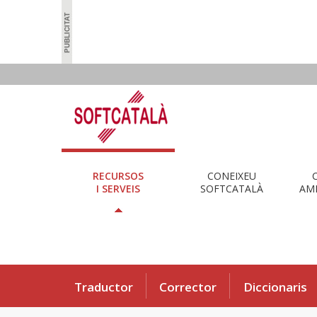
RECURSOS
CONEIXEU
I SERVEIS
SOFTCATALÀ
AMB
Traductor
Corrector
Diccionaris