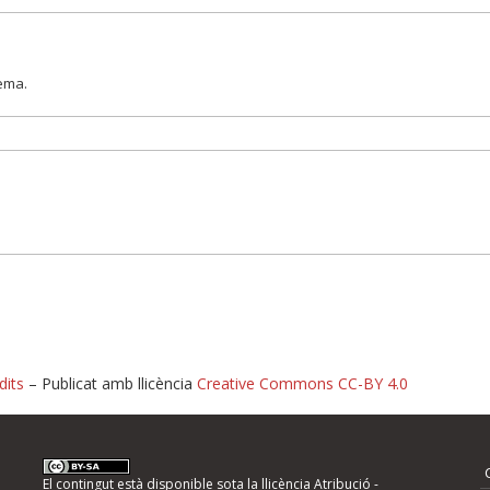
lema.
dits
– Publicat amb llicència
Creative Commons CC-BY 4.0
nformeu d'errors
El contingut està disponible sota la llicència
Atribució -