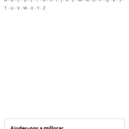
T
-
U
-
V
-
W
-
X
-
Y
-
Z
Ajudeu-nos a millorar