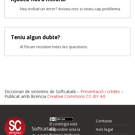
Heu trobat un error? Aviseu-nos si veieu cap problema.
Teniu algun dubte?
Al fòrum resolem totes les qüestions.
Diccionari de sinònims de Softcatalà –
Presentació i crèdits
–
Publicat amb llicència
Creative Commons CC-BY 4.0
Proposeu-nos millores o 
Contacte
d'errors
El contingut està
Softcatalà
Avís legal
disponible sota la
llicència
Atribució -