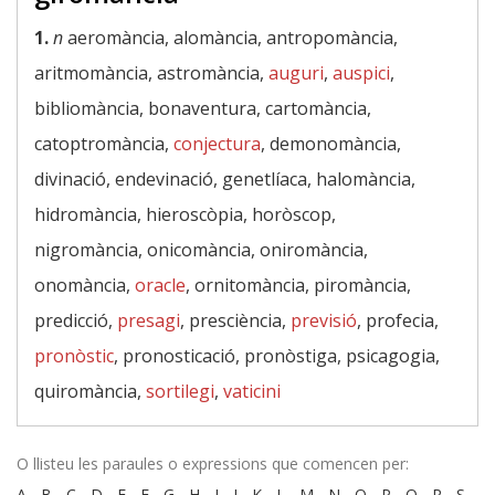
1.
n
aeromància, alomància, antropomància,
aritmomància, astromància,
auguri
,
auspici
,
bibliomància, bonaventura, cartomància,
catoptromància,
conjectura
, demonomància,
divinació, endevinació, genetlíaca, halomància,
hidromància, hieroscòpia, horòscop,
nigromància, onicomància, oniromància,
onomància,
oracle
, ornitomància, piromància,
predicció,
presagi
, presciència,
previsió
, profecia,
pronòstic
, pronosticació, pronòstiga, psicagogia,
quiromància,
sortilegi
,
vaticini
O llisteu les paraules o expressions que comencen per:
A
-
B
-
C
-
D
-
E
-
F
-
G
-
H
-
I
-
J
-
K
-
L
-
M
-
N
-
O
-
P
-
Q
-
R
-
S
-