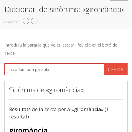
Diccionari de sinònims: «giromància»
Compartiu
Introduïu la paraula que voleu cercar i feu clic en el botó de
cerca.
CERCA
Sinònims de «giromància»
Resultats de la cerca per a «
giromància
» (1
resultat)
giromància