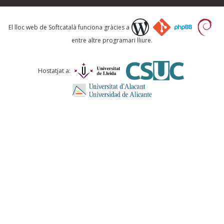
Què proposeu?
El lloc web de Softcatalà funciona gràcies a
entre altre programari lliure.
Comentari *
Hostatjat a:
ENVIA