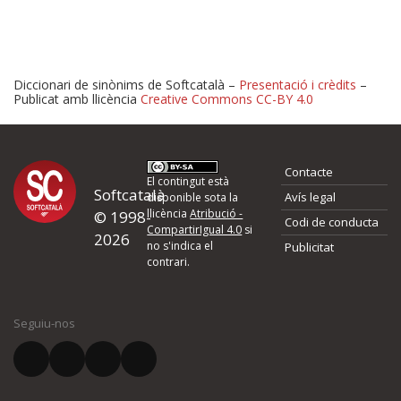
Diccionari de sinònims de Softcatalà –
Presentació i crèdits
–
Publicat amb llicència
Creative Commons CC-BY 4.0
Proposeu-nos millores o 
Contacte
d'errors
El contingut està
Softcatalà
Avís legal
disponible sota la
llicència
Atribució -
© 1998-
Codi de conducta
Si heu trobat un error o voleu proposar alguna millora, ompliu els ca
CompartirIgual 4.0
si
2026
quina és la millora que proposeu o l'error del qual voleu informar-no
no s'indica el
Publicitat
contrari.
El vostre nom *
Seguiu-nos
El vostre correu electrònic *