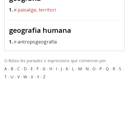
1.
n
paisatge
,
territori
geografia humana
1.
n
antropogeografia
O llisteu les paraules o expressions que comencen per:
A
-
B
-
C
-
D
-
E
-
F
-
G
-
H
-
I
-
J
-
K
-
L
-
M
-
N
-
O
-
P
-
Q
-
R
-
S
-
T
-
U
-
V
-
W
-
X
-
Y
-
Z