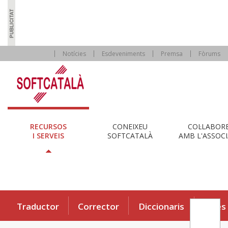
Notícies
Esdeveniments
Premsa
Fòrums
RECURSOS
CONEIXEU
COL·LABOR
I SERVEIS
SOFTCATALÀ
AMB L'ASSOCI
Traductor
Corrector
Diccionaris
Eines