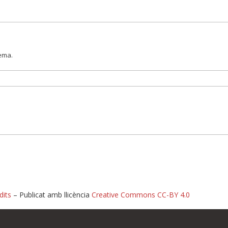
lema.
dits
– Publicat amb llicència
Creative Commons CC-BY 4.0