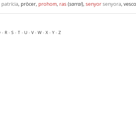
patrícia
, pròcer,
prohom
,
ras
(
sarraí
),
senyor
senyora
, vesc
Q
-
R
-
S
-
T
-
U
-
V
-
W
-
X
-
Y
-
Z