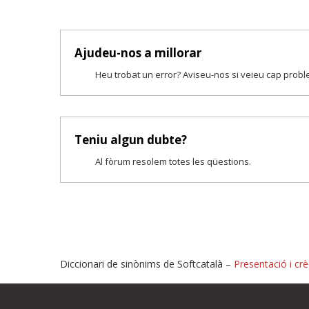
Ajudeu-nos a millorar
Heu trobat un error? Aviseu-nos si veieu cap prob
Teniu algun dubte?
Al fòrum resolem totes les qüestions.
Diccionari de sinònims de Softcatalà –
Presentació i crè