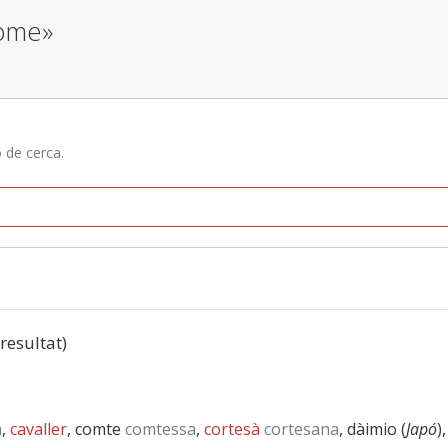
home»
ó de cerca.
 resultat)
a
,
cavaller
, comte
comtessa
,
cortesà
cortesana
, dàimio (
Japó
)