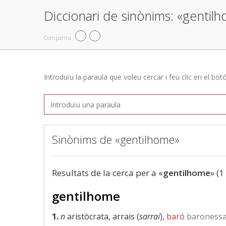
Diccionari de sinònims: «gentil
Compartiu
Introduïu la paraula que voleu cercar i feu clic en el bot
Sinònims de «gentilhome»
Resultats de la cerca per a «
gentilhome
» (1
gentilhome
1.
n
aristòcrata, arrais (
sarraí
),
baró
baroness