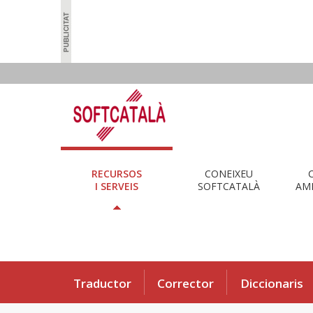
RECURSOS
CONEIXEU
I SERVEIS
SOFTCATALÀ
AMB
Traductor
Corrector
Diccionaris