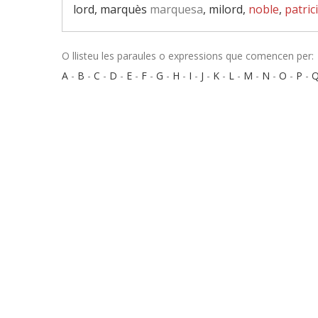
lord, marquès
marquesa
, milord,
noble
,
patrici
O llisteu les paraules o expressions que comencen per:
A
-
B
-
C
-
D
-
E
-
F
-
G
-
H
-
I
-
J
-
K
-
L
-
M
-
N
-
O
-
P
-