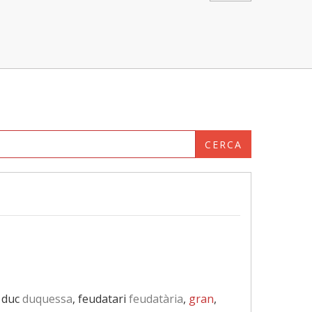
CERCA
, duc
duquessa
, feudatari
feudatària
,
gran
,