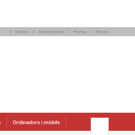
Notícies
Esdeveniments
Premsa
Fòrums
s
Ordinadors i mòbils