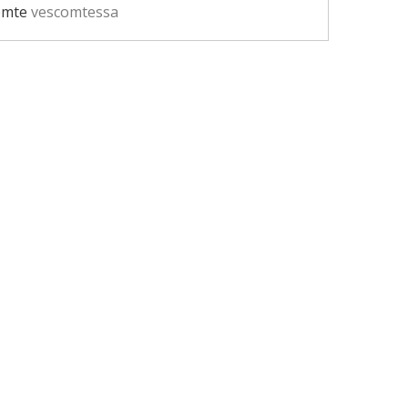
omte
vescomtessa