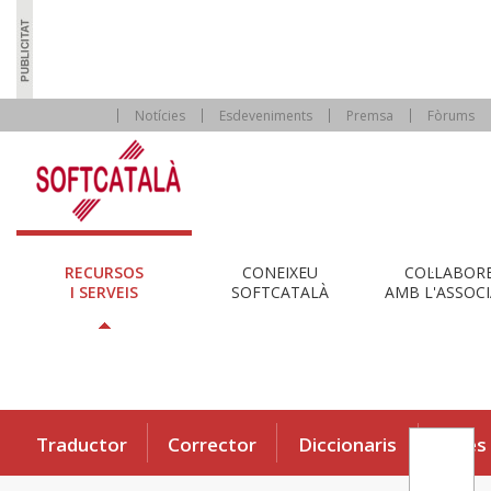
Notícies
Esdeveniments
Premsa
Fòrums
RECURSOS
CONEIXEU
COL·LABOR
I SERVEIS
SOFTCATALÀ
AMB L'ASSOCI
Traductor
Corrector
Diccionaris
Eines