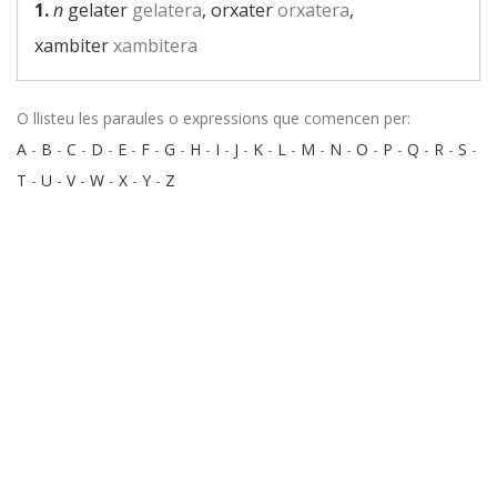
1.
n
gelater
gelatera
, orxater
orxatera
,
xambiter
xambitera
O llisteu les paraules o expressions que comencen per:
A
-
B
-
C
-
D
-
E
-
F
-
G
-
H
-
I
-
J
-
K
-
L
-
M
-
N
-
O
-
P
-
Q
-
R
-
S
-
T
-
U
-
V
-
W
-
X
-
Y
-
Z