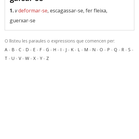
1.
v
deformar-se
, escagassar-se, fer fleixa,
guerxar-se
O llisteu les paraules o expressions que comencen per:
A
-
B
-
C
-
D
-
E
-
F
-
G
-
H
-
I
-
J
-
K
-
L
-
M
-
N
-
O
-
P
-
Q
-
R
-
S
-
T
-
U
-
V
-
W
-
X
-
Y
-
Z