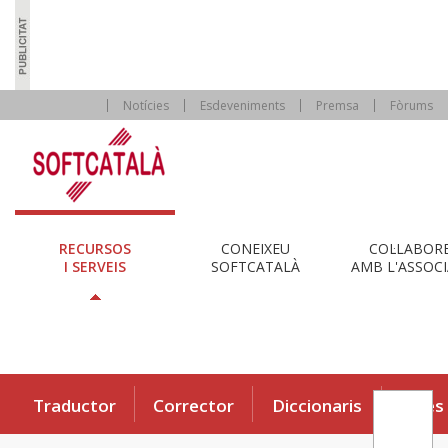
Notícies
Esdeveniments
Premsa
Fòrums
RECURSOS
CONEIXEU
COL·LABOR
I SERVEIS
SOFTCATALÀ
AMB L'ASSOCI
Traductor
Corrector
Diccionaris
Eines