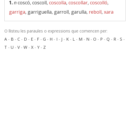
1.
n
coscó, coscoll,
coscolla
,
coscollar
,
coscolló
,
garriga
, garriguella, garroll, garulla,
reboll
,
xara
O llisteu les paraules o expressions que comencen per:
A
-
B
-
C
-
D
-
E
-
F
-
G
-
H
-
I
-
J
-
K
-
L
-
M
-
N
-
O
-
P
-
Q
-
R
-
S
-
T
-
U
-
V
-
W
-
X
-
Y
-
Z