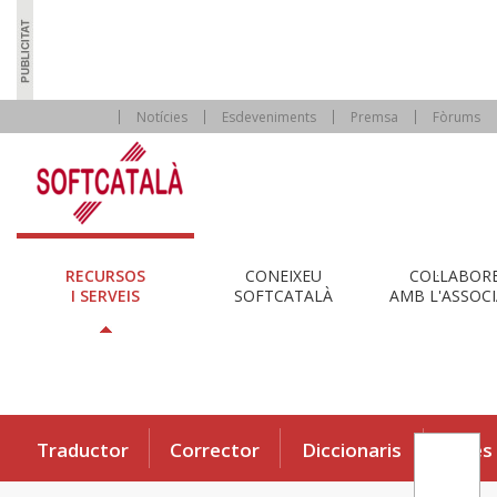
Notícies
Esdeveniments
Premsa
Fòrums
RECURSOS
CONEIXEU
COL·LABOR
I SERVEIS
SOFTCATALÀ
AMB L'ASSOCI
Traductor
Corrector
Diccionaris
Eines