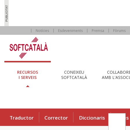
Notícies
Esdeveniments
Premsa
Fòrums
RECURSOS
CONEIXEU
COL·LABOR
I SERVEIS
SOFTCATALÀ
AMB L'ASSOCI
Traductor
Corrector
Diccionaris
Eines