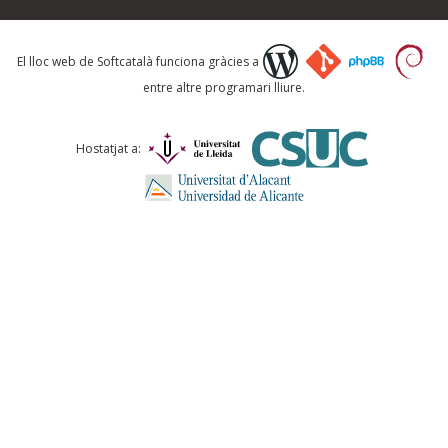
Què proposeu?
El lloc web de Softcatalà funciona gràcies a
entre altre programari lliure.
Comentari *
Hostatjat a:
ENVIA