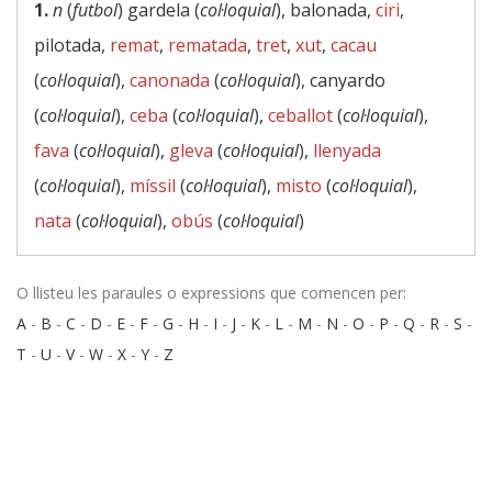
1.
n
(
futbol
) gardela (
col·loquial
), balonada,
ciri
,
pilotada,
remat
,
rematada
,
tret
,
xut
,
cacau
(
col·loquial
),
canonada
(
col·loquial
), canyardo
(
col·loquial
),
ceba
(
col·loquial
),
ceballot
(
col·loquial
),
fava
(
col·loquial
),
gleva
(
col·loquial
),
llenyada
(
col·loquial
),
míssil
(
col·loquial
),
misto
(
col·loquial
),
nata
(
col·loquial
),
obús
(
col·loquial
)
O llisteu les paraules o expressions que comencen per:
A
-
B
-
C
-
D
-
E
-
F
-
G
-
H
-
I
-
J
-
K
-
L
-
M
-
N
-
O
-
P
-
Q
-
R
-
S
-
T
-
U
-
V
-
W
-
X
-
Y
-
Z