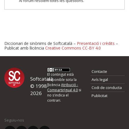
Al fòrum resolem totes les qüestions.
Diccionari de sinònims de Softcatalà –
Presentació i crèdits
–
Publicat amb llicència
Creative Commons CC-BY 4.0
Proposeu-nos millores o 
Contacte
d'errors
El contingut està
Softcatalà
Avís legal
disponible sota la
llicència
Atribució -
© 1998-
Codi de conducta
Si heu trobat un error o voleu proposar alguna millora, ompliu els ca
CompartirIgual 4.0
si
2026
quina és la millora que proposeu o l'error del qual voleu informar-no
no s'indica el
Publicitat
contrari.
El vostre nom *
Seguiu-nos