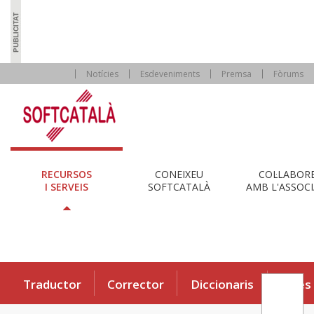
Notícies
Esdeveniments
Premsa
Fòrums
RECURSOS
CONEIXEU
COL·LABOR
I SERVEIS
SOFTCATALÀ
AMB L'ASSOCI
Traductor
Corrector
Diccionaris
Eines