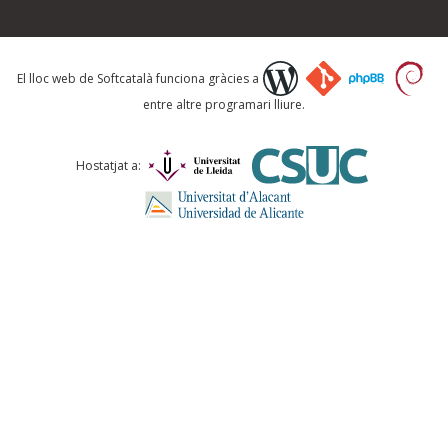
Què proposeu?
El lloc web de Softcatalà funciona gràcies a
entre altre programari lliure.
Comentari *
Hostatjat a:
ENVIA