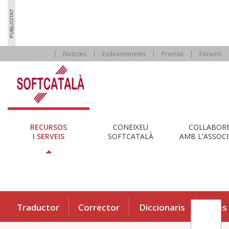
Notícies
Esdeveniments
Premsa
Fòrums
RECURSOS
CONEIXEU
COL·LABOR
I SERVEIS
SOFTCATALÀ
AMB L'ASSOCI
Traductor
Corrector
Diccionaris
Eines