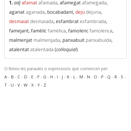
1.
adj
afamat
afamada
, afamegat
afamegada
,
aganat
aganada
, bocabadant,
dejú
dejuna
,
desmaiat
desmaiada
, esfambrat
esfambrada
,
famejant, famèlic
famèlica
, famolenc
famolenca
,
malmenjat
malmenjada
, panxabuit
panxabuida
,
atalentat
atalentada
(
col·loquial
)
O llisteu les paraules o expressions que comencen per:
A
-
B
-
C
-
D
-
E
-
F
-
G
-
H
-
I
-
J
-
K
-
L
-
M
-
N
-
O
-
P
-
Q
-
R
-
S
-
T
-
U
-
V
-
W
-
X
-
Y
-
Z