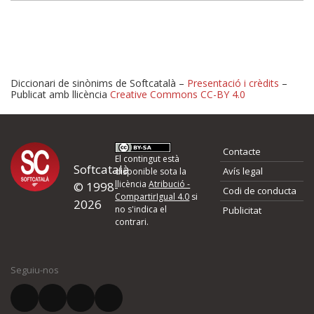
Diccionari de sinònims de Softcatalà –
Presentació i crèdits
–
Publicat amb llicència
Creative Commons CC-BY 4.0
Proposeu-nos millores o 
Contacte
d'errors
El contingut està
Softcatalà
Avís legal
disponible sota la
llicència
Atribució -
© 1998-
Codi de conducta
Si heu trobat un error o voleu proposar alguna millora, ompliu els ca
CompartirIgual 4.0
si
2026
quina és la millora que proposeu o l'error del qual voleu informar-no
no s'indica el
Publicitat
contrari.
El vostre nom *
Seguiu-nos
El vostre correu electrònic *