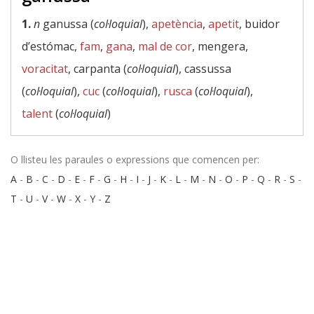
1.
n
ganussa (
col·loquial
),
apetència
,
apetit
, buidor
d’estómac,
fam
,
gana
,
mal de cor
, mengera,
voracitat
, carpanta (
col·loquial
), cassussa
(
col·loquial
),
cuc
(
col·loquial
),
rusca
(
col·loquial
),
talent
(
col·loquial
)
O llisteu les paraules o expressions que comencen per:
A
-
B
-
C
-
D
-
E
-
F
-
G
-
H
-
I
-
J
-
K
-
L
-
M
-
N
-
O
-
P
-
Q
-
R
-
S
-
T
-
U
-
V
-
W
-
X
-
Y
-
Z