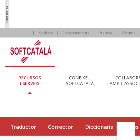
Notícies
Esdeveniments
Premsa
Fòrums
RECURSOS
CONEIXEU
COL·LABOR
I SERVEIS
SOFTCATALÀ
AMB L'ASSOCI
Traductor
Corrector
Diccionaris
Eines