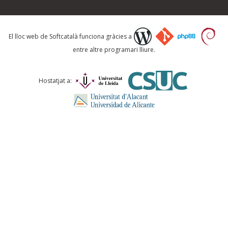
Què proposeu?
El lloc web de Softcatalà funciona gràcies a
entre altre programari lliure.
Comentari *
Hostatjat a:
ENVIA