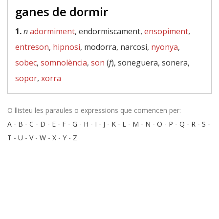
ganes de dormir
1.
n
adormiment
, endormiscament,
ensopiment
,
entreson
,
hipnosi
, modorra, narcosi,
nyonya
,
sobec
,
somnolència
,
son
(
f
), soneguera, sonera,
sopor
,
xorra
O llisteu les paraules o expressions que comencen per:
A
-
B
-
C
-
D
-
E
-
F
-
G
-
H
-
I
-
J
-
K
-
L
-
M
-
N
-
O
-
P
-
Q
-
R
-
S
-
T
-
U
-
V
-
W
-
X
-
Y
-
Z