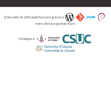
Què proposeu?
El lloc web de Softcatalà funciona gràcies a
entre altre programari lliure.
Comentari *
Hostatjat a:
ENVIA