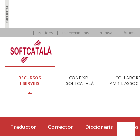
Notícies
Esdeveniments
Premsa
Fòrums
RECURSOS
CONEIXEU
COL·LABOR
I SERVEIS
SOFTCATALÀ
AMB L'ASSOCI
Traductor
Corrector
Diccionaris
Eines