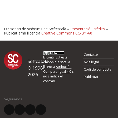
Diccionari de sinònims de Softcatalà –
Presentació i crèdits
–
Publicat amb llicència
Creative Commons CC-BY 4.0
Proposeu-nos millores o 
Contacte
d'errors
El contingut està
Softcatalà
Avís legal
disponible sota la
llicència
Atribució -
© 1998-
Codi de conducta
Si heu trobat un error o voleu proposar alguna millora, ompliu els ca
CompartirIgual 4.0
si
2026
quina és la millora que proposeu o l'error del qual voleu informar-no
no s'indica el
Publicitat
contrari.
El vostre nom *
Seguiu-nos
El vostre correu electrònic *