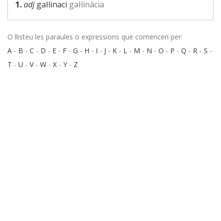
1.
adj
gal·linaci
gal·linàcia
O llisteu les paraules o expressions que comencen per:
A
-
B
-
C
-
D
-
E
-
F
-
G
-
H
-
I
-
J
-
K
-
L
-
M
-
N
-
O
-
P
-
Q
-
R
-
S
-
T
-
U
-
V
-
W
-
X
-
Y
-
Z