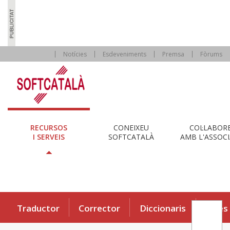
Notícies
Esdeveniments
Premsa
Fòrums
RECURSOS
CONEIXEU
COL·LABOR
I SERVEIS
SOFTCATALÀ
AMB L'ASSOCI
Traductor
Corrector
Diccionaris
Eines