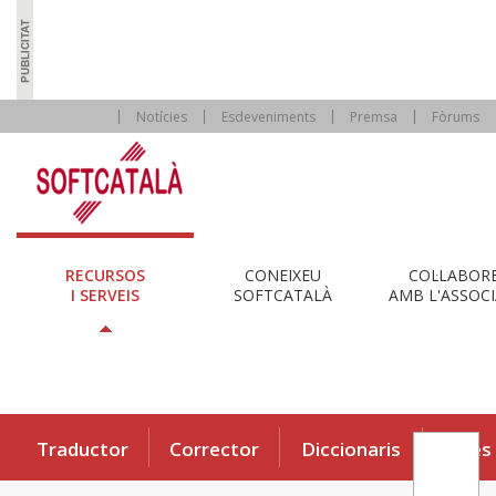
Notícies
Esdeveniments
Premsa
Fòrums
RECURSOS
CONEIXEU
COL·LABOR
I SERVEIS
SOFTCATALÀ
AMB L'ASSOCI
Traductor
Corrector
Diccionaris
Eines