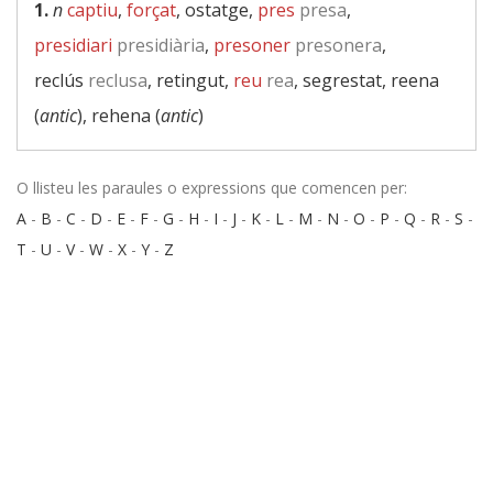
1.
n
captiu
,
forçat
, ostatge,
pres
presa
,
presidiari
presidiària
,
presoner
presonera
,
reclús
reclusa
, retingut,
reu
rea
, segrestat, reena
(
antic
), rehena (
antic
)
O llisteu les paraules o expressions que comencen per:
A
-
B
-
C
-
D
-
E
-
F
-
G
-
H
-
I
-
J
-
K
-
L
-
M
-
N
-
O
-
P
-
Q
-
R
-
S
-
T
-
U
-
V
-
W
-
X
-
Y
-
Z