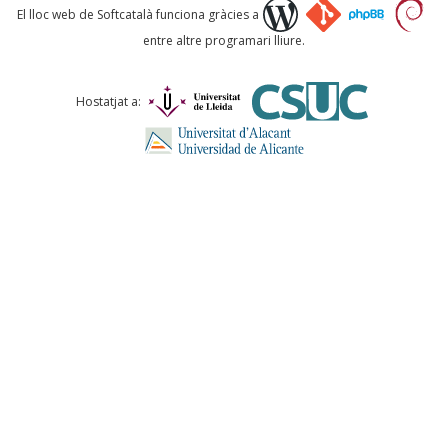
Què proposeu?
El lloc web de Softcatalà funciona gràcies a
entre altre programari lliure.
Comentari *
Hostatjat a:
ENVIA