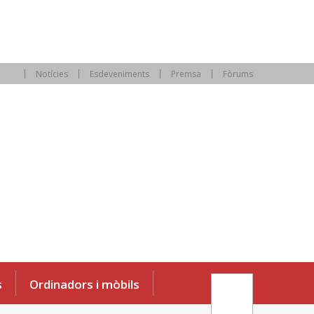
Notícies
Esdeveniments
Premsa
Fòrums
s
Ordinadors i mòbils