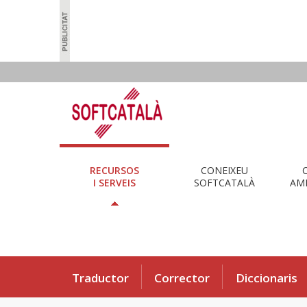
RECURSOS
CONEIXEU
I SERVEIS
SOFTCATALÀ
AMB
Traductor
Corrector
Diccionaris