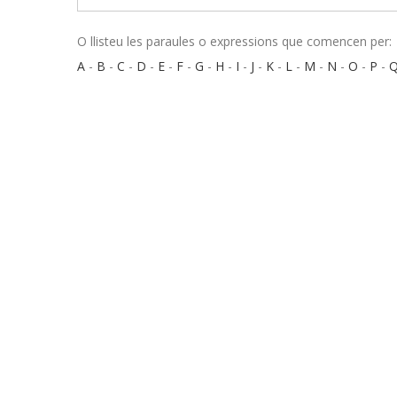
O llisteu les paraules o expressions que comencen per:
A
-
B
-
C
-
D
-
E
-
F
-
G
-
H
-
I
-
J
-
K
-
L
-
M
-
N
-
O
-
P
-