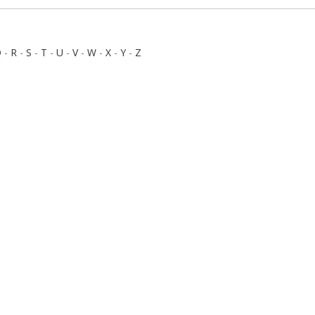
Q
-
R
-
S
-
T
-
U
-
V
-
W
-
X
-
Y
-
Z