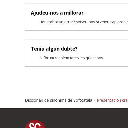
Ajudeu-nos a millorar
Heu trobat un error? Aviseu-nos si veieu cap prob
Teniu algun dubte?
Al fòrum resolem totes les qüestions.
Diccionari de sinònims de Softcatalà –
Presentació i crè
Proposeu-nos millores o i