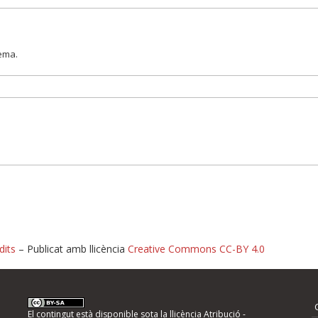
lema.
dits
– Publicat amb llicència
Creative Commons CC-BY 4.0
nformeu d'errors
El contingut està disponible sota la llicència
Atribució -