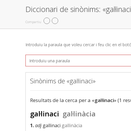
Diccionari de sinònims: «gal·linac
Compartiu
Introduïu la paraula que voleu cercar i feu clic en el bot
Sinònims de «gal·linaci»
Resultats de la cerca per a «
gal·linaci
» (1 res
gal·linaci
gal·linàcia
1.
adj
gallinaci
gallinàcia