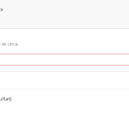
i»
ó de cerca.
ultat)