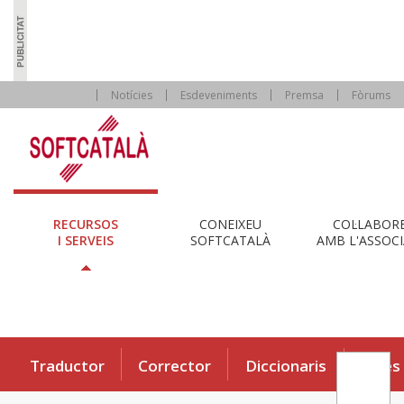
Notícies
Esdeveniments
Premsa
Fòrums
RECURSOS
CONEIXEU
COL·LABOR
I SERVEIS
SOFTCATALÀ
AMB L'ASSOCI
Traductor
Corrector
Diccionaris
Eines