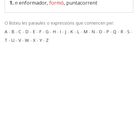
1.
n
enformador,
formó
, puntacorrent
O llisteu les paraules o expressions que comencen per:
A
-
B
-
C
-
D
-
E
-
F
-
G
-
H
-
I
-
J
-
K
-
L
-
M
-
N
-
O
-
P
-
Q
-
R
-
S
-
T
-
U
-
V
-
W
-
X
-
Y
-
Z