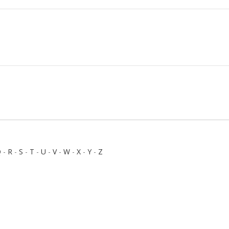
Q
-
R
-
S
-
T
-
U
-
V
-
W
-
X
-
Y
-
Z