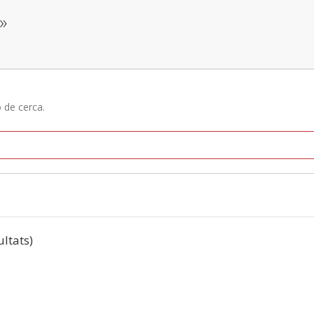
»
ó de cerca.
ultats)