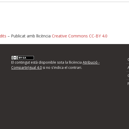
dits
– Publicat amb llicència
Creative Commons CC-BY 4.0
nformeu d'errors
El contingut està disponible sota la llicència
Atribució -
CompartirIgual 4.0
si no s'indica el contrari.
mps següents i descriviu quina és la millora que