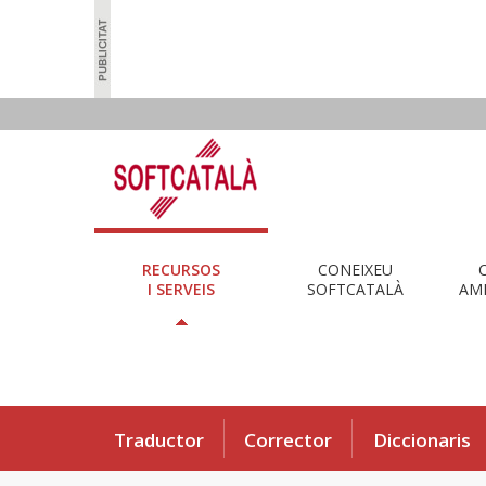
RECURSOS
CONEIXEU
I SERVEIS
SOFTCATALÀ
AMB
Traductor
Corrector
Diccionaris