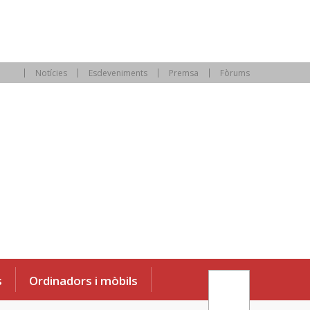
Notícies
Esdeveniments
Premsa
Fòrums
s
Ordinadors i mòbils