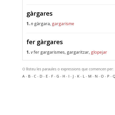
gàrgares
1.
n
gàrgara,
gargarisme
fer gàrgares
1.
v
fer gargarismes, gargaritzar,
glopejar
O llisteu les paraules o expressions que comencen per:
A
-
B
-
C
-
D
-
E
-
F
-
G
-
H
-
I
-
J
-
K
-
L
-
M
-
N
-
O
-
P
-