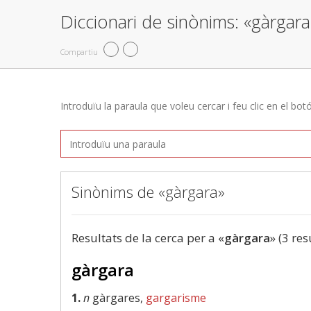
Diccionari de sinònims: «gàrgara
Compartiu
Introduïu la paraula que voleu cercar i feu clic en el bot
Sinònims de «gàrgara»
Resultats de la cerca per a «
gàrgara
» (3 res
gàrgara
1.
n
gàrgares,
gargarisme