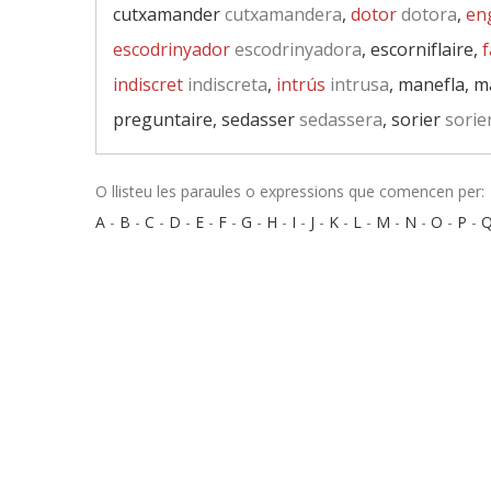
cutxamander
cutxamandera
,
dotor
dotora
,
en
escodrinyador
escodrinyadora
, escorniflaire,
f
indiscret
indiscreta
,
intrús
intrusa
, manefla, 
preguntaire, sedasser
sedassera
, sorier
sorie
O llisteu les paraules o expressions que comencen per:
A
-
B
-
C
-
D
-
E
-
F
-
G
-
H
-
I
-
J
-
K
-
L
-
M
-
N
-
O
-
P
-