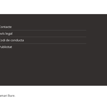
Contacte
Avís legal
Codi de conducta
Publicitat
mari lliure.