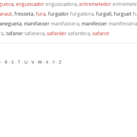
guisca
,
enguiscador
enguiscadora
,
entremetedor
entremete
araut
, fresseta,
fura
, furgador
furgadora
, furgall, furguet
fu
manegueta, manifasser
manifassera
, manifesser
manifessera
ra
, tafaner
tafanera
,
xafarder
xafardera
,
xafarot
Q
-
R
-
S
-
T
-
U
-
V
-
W
-
X
-
Y
-
Z