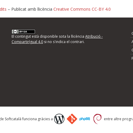
dits
– Publicat amb llicència
Creative Commons CC-BY 4.0
nformeu d'errors
El contingut està disponible sota la llicència
Atribució -
CompartirIgual 4.0
si no s'indica el contrari.
mps següents i descriviu quina és la millora que
 de Softcatalà funciona gràcies a
entre altre progra