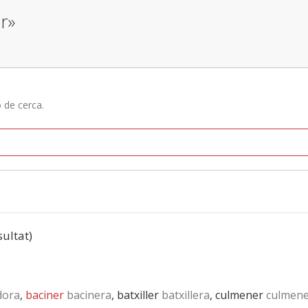
r»
ó de cerca.
sultat)
dora
,
baciner
bacinera
, batxiller
batxillera
, culmener
culmene