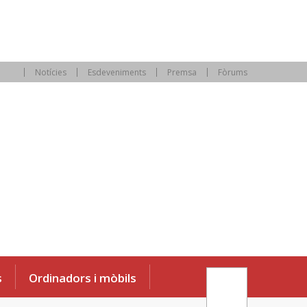
Notícies
Esdeveniments
Premsa
Fòrums
s
Ordinadors i mòbils