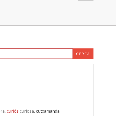
CERCA
ra
,
curiós
curiosa
, cutxamanda,