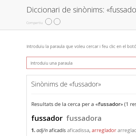
Diccionari de sinònims: «fussado
Compartiu
Introduïu la paraula que voleu cercar i feu clic en el bot
Sinònims de «fussador»
Resultats de la cerca per a «
fussador
» (1 re
fussador
fussadora
1.
adj/n
aficadís
aficadissa
,
arreglador
arregla