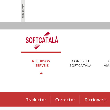
RECURSOS
CONEIXEU
I SERVEIS
SOFTCATALÀ
AMB
Traductor
Corrector
Diccionaris