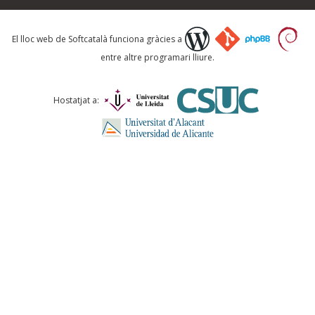
Què proposeu?
El lloc web de Softcatalà funciona gràcies a
entre altre programari lliure.
Comentari *
Hostatjat a:
ENVIA