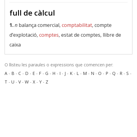
full de càlcul
1.
n
balança comercial,
comptabilitat
, compte
d’explotació,
comptes
, estat de comptes, llibre de
caixa
O llisteu les paraules o expressions que comencen per:
A
-
B
-
C
-
D
-
E
-
F
-
G
-
H
-
I
-
J
-
K
-
L
-
M
-
N
-
O
-
P
-
Q
-
R
-
S
-
T
-
U
-
V
-
W
-
X
-
Y
-
Z