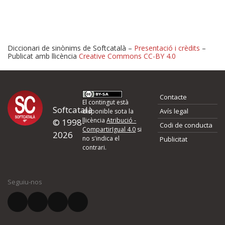
Diccionari de sinònims de Softcatalà –
Presentació i crèdits
–
Publicat amb llicència
Creative Commons CC-BY 4.0
Proposeu-nos millores o 
Contacte
d'errors
El contingut està
Softcatalà
Avís legal
disponible sota la
llicència
Atribució -
© 1998-
Codi de conducta
Si heu trobat un error o voleu proposar alguna millora, ompliu els ca
CompartirIgual 4.0
si
2026
quina és la millora que proposeu o l'error del qual voleu informar-no
no s'indica el
Publicitat
contrari.
El vostre nom *
Seguiu-nos
El vostre correu electrònic *