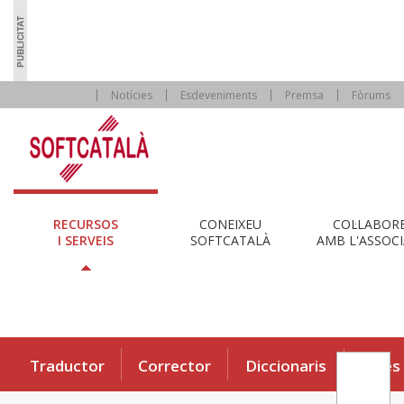
Notícies
Esdeveniments
Premsa
Fòrums
RECURSOS
CONEIXEU
COL·LABOR
I SERVEIS
SOFTCATALÀ
AMB L'ASSOCI
Traductor
Corrector
Diccionaris
Eines