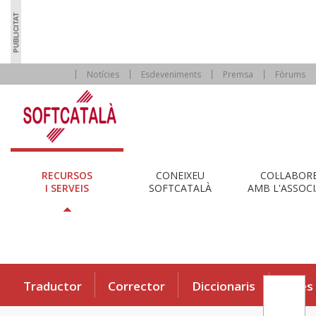
Notícies
Esdeveniments
Premsa
Fòrums
RECURSOS
CONEIXEU
COL·LABOR
I SERVEIS
SOFTCATALÀ
AMB L'ASSOCI
Traductor
Corrector
Diccionaris
Eines