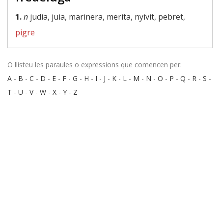
1.
n
judia, juia, marinera, merita, nyivit, pebret,
pigre
O llisteu les paraules o expressions que comencen per:
A
-
B
-
C
-
D
-
E
-
F
-
G
-
H
-
I
-
J
-
K
-
L
-
M
-
N
-
O
-
P
-
Q
-
R
-
S
-
T
-
U
-
V
-
W
-
X
-
Y
-
Z