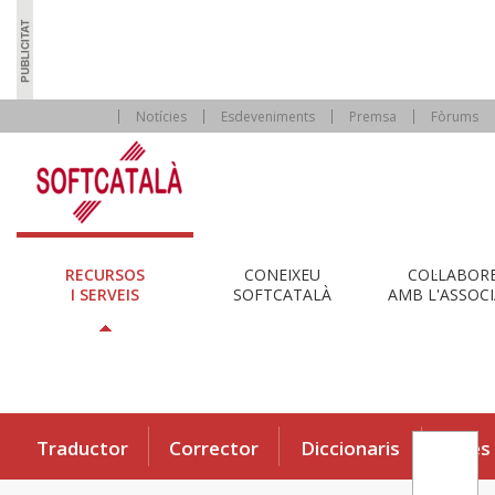
Notícies
Esdeveniments
Premsa
Fòrums
RECURSOS
CONEIXEU
COL·LABOR
I SERVEIS
SOFTCATALÀ
AMB L'ASSOCI
Traductor
Corrector
Diccionaris
Eines