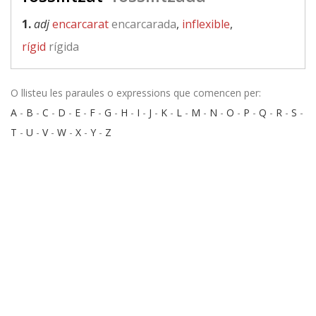
1.
adj
encarcarat
encarcarada
,
inflexible
,
rígid
rígida
O llisteu les paraules o expressions que comencen per:
A
-
B
-
C
-
D
-
E
-
F
-
G
-
H
-
I
-
J
-
K
-
L
-
M
-
N
-
O
-
P
-
Q
-
R
-
S
-
T
-
U
-
V
-
W
-
X
-
Y
-
Z