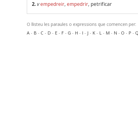
2.
v
empedreir
,
empedrir
, petrificar
O llisteu les paraules o expressions que comencen per:
A
-
B
-
C
-
D
-
E
-
F
-
G
-
H
-
I
-
J
-
K
-
L
-
M
-
N
-
O
-
P
-