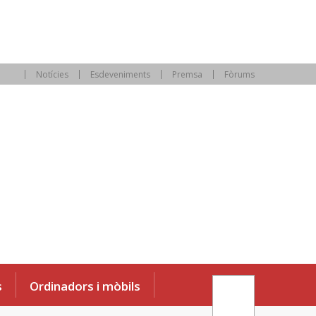
Notícies
Esdeveniments
Premsa
Fòrums
s
Ordinadors i mòbils