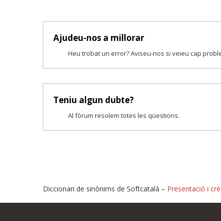
Ajudeu-nos a millorar
Heu trobat un error? Aviseu-nos si veieu cap prob
Teniu algun dubte?
Al fòrum resolem totes les qüestions.
Diccionari de sinònims de Softcatalà –
Presentació i crè