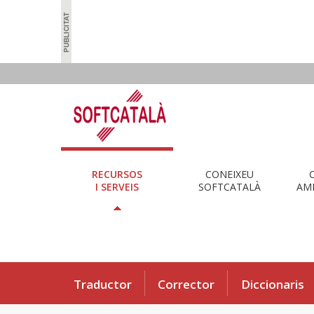
RECURSOS
CONEIXEU
I SERVEIS
SOFTCATALÀ
AMB
Traductor
Corrector
Diccionaris