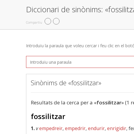
Diccionari de sinònims: «fossilitz
Compartiu
Introduïu la paraula que voleu cercar i feu clic en el bot
Sinònims de «fossilitzar»
Resultats de la cerca per a «
fossilitzar
» (1 r
fossilitzar
1.
v
empedreir
,
empedrir
,
endurir
,
enrigidir
, f