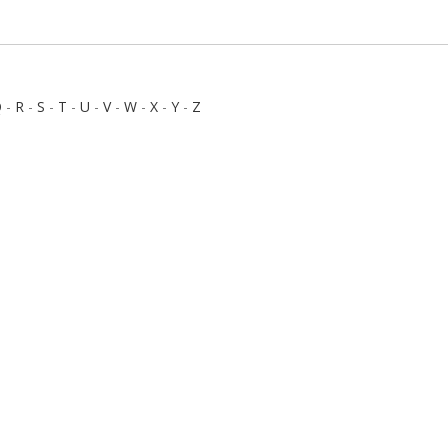
Q
-
R
-
S
-
T
-
U
-
V
-
W
-
X
-
Y
-
Z