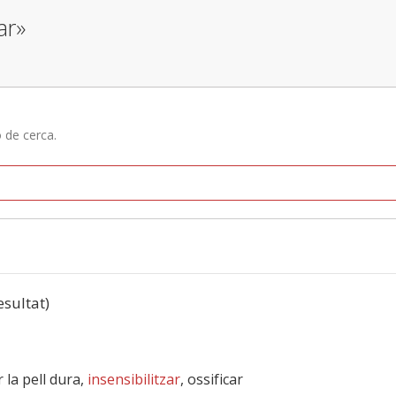
ar»
ó de cerca.
esultat)
er la pell dura,
insensibilitzar
, ossificar