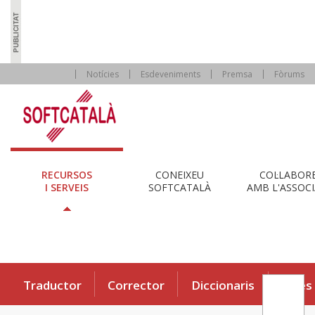
Notícies
Esdeveniments
Premsa
Fòrums
RECURSOS
CONEIXEU
COL·LABOR
I SERVEIS
SOFTCATALÀ
AMB L'ASSOCI
Traductor
Corrector
Diccionaris
Eines