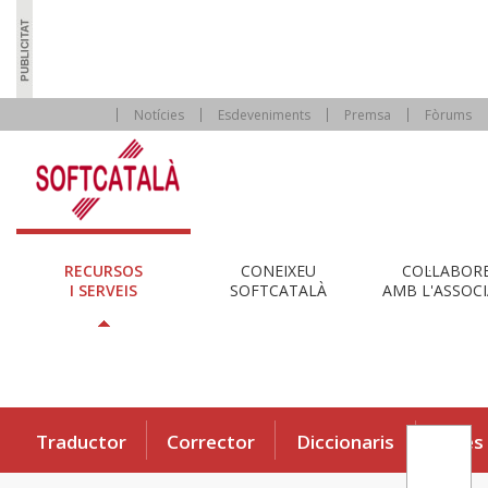
Notícies
Esdeveniments
Premsa
Fòrums
RECURSOS
CONEIXEU
COL·LABOR
I SERVEIS
SOFTCATALÀ
AMB L'ASSOCI
Traductor
Corrector
Diccionaris
Eines