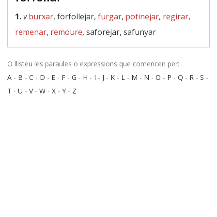
1.
v
burxar
, forfollejar,
furgar
,
potinejar
,
regirar
,
remenar
,
remoure
, saforejar, safunyar
O llisteu les paraules o expressions que comencen per:
A
-
B
-
C
-
D
-
E
-
F
-
G
-
H
-
I
-
J
-
K
-
L
-
M
-
N
-
O
-
P
-
Q
-
R
-
S
-
T
-
U
-
V
-
W
-
X
-
Y
-
Z