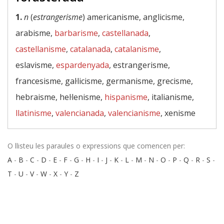
1.
n
(
estrangerisme
) americanisme, anglicisme,
arabisme,
barbarisme
,
castellanada
,
castellanisme
,
catalanada
,
catalanisme
,
eslavisme,
espardenyada
, estrangerisme,
francesisme, gal·licisme, germanisme, grecisme,
hebraisme, hel·lenisme,
hispanisme
, italianisme,
llatinisme
,
valencianada
,
valencianisme
, xenisme
O llisteu les paraules o expressions que comencen per:
A
-
B
-
C
-
D
-
E
-
F
-
G
-
H
-
I
-
J
-
K
-
L
-
M
-
N
-
O
-
P
-
Q
-
R
-
S
-
T
-
U
-
V
-
W
-
X
-
Y
-
Z