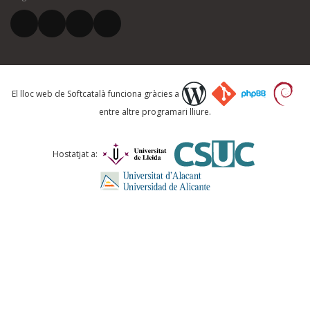
El vostre correu electrònic *
Què proposeu?
El lloc web de Softcatalà funciona gràcies a
entre altre programari lliure.
Comentari *
Hostatjat a:
ENVIA