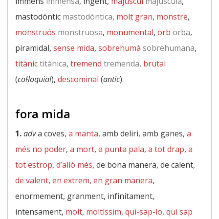
immens
immensa
, ingent,
majúscul
majúscula
,
mastodòntic
mastodòntica
,
molt gran
,
monstre
,
monstruós
monstruosa
,
monumental
,
orb
orba
,
piramidal,
sense mida
,
sobrehumà
sobrehumana
,
titànic
titànica
,
tremend
tremenda
,
brutal
(
col·loquial
),
descominal
(
antic
)
fora mida
1.
adv
a coves,
a manta
, amb deliri, amb ganes,
a
més no poder
,
a mort
,
a punta pala
,
a tot drap
,
a
tot estrop
,
d’allò més
, de bona manera, de calent,
de valent
,
en extrem
,
en gran manera
,
enormement, granment, infinitament,
intensament,
molt
,
moltíssim
,
qui-sap-lo
,
qui sap