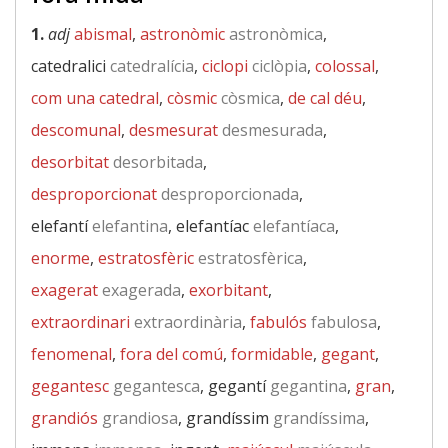
1.
adj
abismal
,
astronòmic
astronòmica
,
catedralici
catedralícia
,
ciclopi
ciclòpia
,
colossal
,
com una catedral
,
còsmic
còsmica
,
de cal déu
,
descomunal
,
desmesurat
desmesurada
,
desorbitat
desorbitada
,
desproporcionat
desproporcionada
,
elefantí
elefantina
, elefantíac
elefantíaca
,
enorme
,
estratosfèric
estratosfèrica
,
exagerat
exagerada
,
exorbitant
,
extraordinari
extraordinària
,
fabulós
fabulosa
,
fenomenal
,
fora del comú
,
formidable
,
gegant
,
gegantesc
gegantesca
, gegantí
gegantina
,
gran
,
grandiós
grandiosa
, grandíssim
grandíssima
,