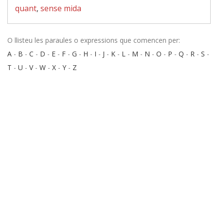
quant
,
sense mida
O llisteu les paraules o expressions que comencen per:
A
-
B
-
C
-
D
-
E
-
F
-
G
-
H
-
I
-
J
-
K
-
L
-
M
-
N
-
O
-
P
-
Q
-
R
-
S
-
T
-
U
-
V
-
W
-
X
-
Y
-
Z