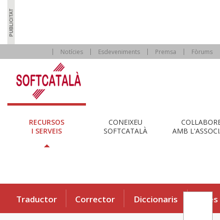
Notícies
Esdeveniments
Premsa
Fòrums
RECURSOS
CONEIXEU
COL·LABOR
I SERVEIS
SOFTCATALÀ
AMB L'ASSOCI
Traductor
Corrector
Diccionaris
Eines